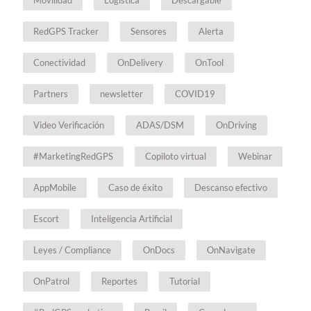
Movilidad
Logística
Descargable
RedGPS Tracker
Sensores
Alerta
Conectividad
OnDelivery
OnTool
Partners
newsletter
COVID19
Video Verificación
ADAS/DSM
OnDriving
#MarketingRedGPS
Copiloto virtual
Webinar
AppMobile
Caso de éxito
Descanso efectivo
Escort
Inteligencia Artificial
Leyes / Compliance
OnDocs
OnNavigate
OnPatrol
Reportes
Tutorial