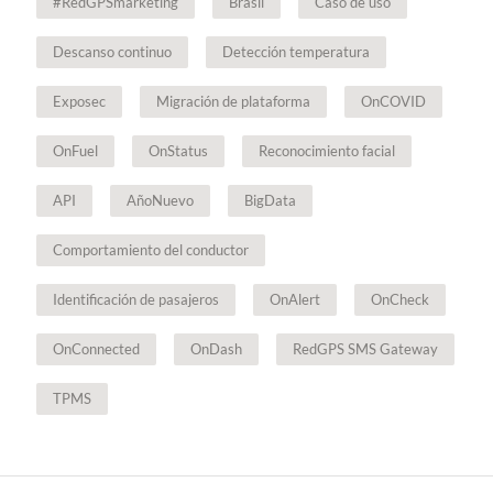
#RedGPSmarketing
Brasil
Caso de uso
Descanso continuo
Detección temperatura
Exposec
Migración de plataforma
OnCOVID
OnFuel
OnStatus
Reconocimiento facial
API
AñoNuevo
BigData
Comportamiento del conductor
Identificación de pasajeros
OnAlert
OnCheck
OnConnected
OnDash
RedGPS SMS Gateway
TPMS