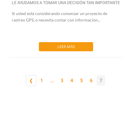
LE AYUDAMOS A TOMAR UNA DECISIÓN TAN IMPORTANTE
Si usted está considerando comenzar un proyecto de
rastreo GPS, o necesita contar con información...
LEER MÁS
❮
1
...
3
4
5
6
7