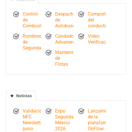
Control
Despacho
Comportamiento
de
de
del
Combustible
Autobuses
conductor
Rondines
Candados
Video
de
Aduaneros
Verificación
Seguridad
Mantenimiento
de
Flotas
Noticias
Validación
Expo
Lanzamiento
NFC
Seguridad
de la
Newsletter
México
plataforma
junio
2026
OnFlow -