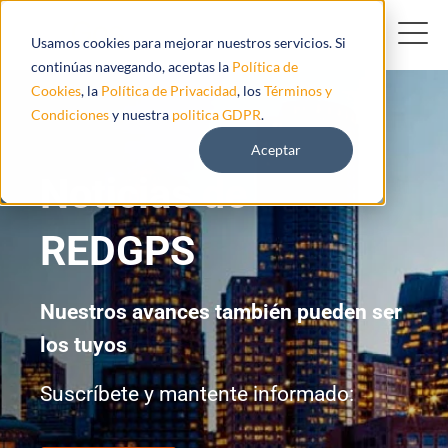
Usamos cookies para mejorar nuestros servicios. Si
continúas navegando, aceptas la
Política de
Cookies
, la
Política de Privacidad
, los
Términos y
Condiciones
y nuestra
politica GDPR
.
Aceptar
Noticias de
REDGPS
Nuestros avances también pueden ser
los tuyos
Suscríbete y mantente informado: