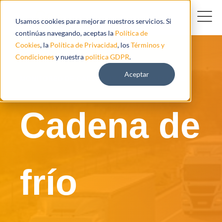
Usamos cookies para mejorar nuestros servicios. Si
continúas navegando, aceptas la
Política de
Cookies
, la
Política de Privacidad
, los
Términos y
Condiciones
y nuestra
politica GDPR
.
Aceptar
MONITOREO DE CADENA DE FRÍO PARA FLOTAS
Cadena de
frío