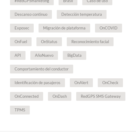
#RedGPSmarketing
Brasil
Caso de uso
Descanso continuo
Detección temperatura
Exposec
Migración de plataforma
OnCOVID
OnFuel
OnStatus
Reconocimiento facial
API
AñoNuevo
BigData
Comportamiento del conductor
Identificación de pasajeros
OnAlert
OnCheck
OnConnected
OnDash
RedGPS SMS Gateway
TPMS