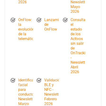
2026
Newsletter
Mayo
2026
OnFlow:
Lanzamiento
Consulta
la
de
el
evolución
OnFlow
estado
de la
de los
telemática
Activos
sin salir
de
OnTracking
-
Newsletter
Abril
2026
Identificación
Validación
facial
BLE y
para
NFC -
conductores-
Newsletter
Newsletter
Febrero
Marzo
2026