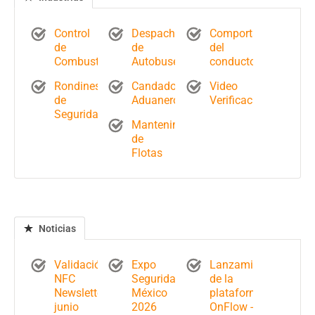
Control
Despacho
Comportamiento
de
de
del
Combustible
Autobuses
conductor
Rondines
Candados
Video
de
Aduaneros
Verificación
Seguridad
Mantenimiento
de
Flotas
Noticias
Validación
Expo
Lanzamiento
NFC
Seguridad
de la
Newsletter
México
plataforma
junio
2026
OnFlow -