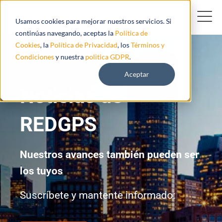
Usamos cookies para mejorar nuestros servicios. Si
continúas navegando, aceptas la
Política de
Cookies
, la
Política de Privacidad
, los
Términos y
Condiciones
y nuestra
politica GDPR
.
Aceptar
Noticias de
REDGPS
Nuestros avances también pueden ser
los tuyos
Suscríbete y mantente informado: