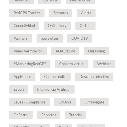
Movilidad
Logística
Descargable
RedGPS Tracker
Sensores
Alerta
Conectividad
OnDelivery
OnTool
Partners
newsletter
COVID19
Video Verificación
ADAS/DSM
OnDriving
#MarketingRedGPS
Copiloto virtual
Webinar
AppMobile
Caso de éxito
Descanso efectivo
Escort
Inteligencia Artificial
Leyes / Compliance
OnDocs
OnNavigate
OnPatrol
Reportes
Tutorial