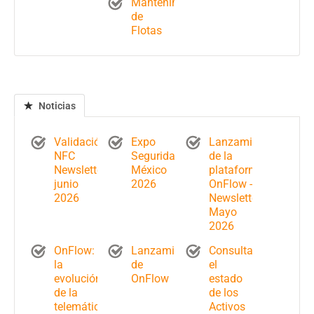
Mantenimiento
de
Flotas
Noticias
Validación
Expo
Lanzamiento
NFC
Seguridad
de la
Newsletter
México
plataforma
junio
2026
OnFlow -
2026
Newsletter
Mayo
2026
OnFlow:
Lanzamiento
Consulta
la
de
el
evolución
OnFlow
estado
de la
de los
telemática
Activos