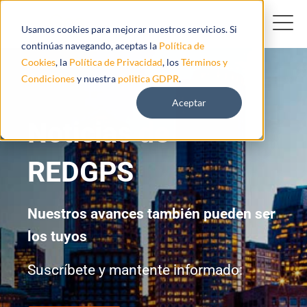
Usamos cookies para mejorar nuestros servicios. Si
continúas navegando, aceptas la
Política de
Cookies
, la
Política de Privacidad
, los
Términos y
Condiciones
y nuestra
politica GDPR
.
Aceptar
Noticias de
REDGPS
Nuestros avances también pueden ser
los tuyos
Suscríbete y mantente informado: