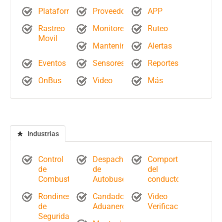
Plataforma
Proveedores
APP
Rastreo
Monitoreo
Ruteo
Movil
Mantenimientos
Alertas
Eventos
Sensores
Reportes
OnBus
Video
Más
Industrias
Control
Despacho
Comportamiento
de
de
del
Combustible
Autobuses
conductor
Rondines
Candados
Video
de
Aduaneros
Verificación
Seguridad