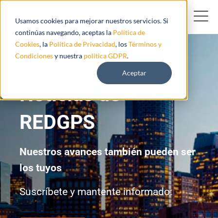
Usamos cookies para mejorar nuestros servicios. Si
continúas navegando, aceptas la
Política de
Cookies
, la
Política de Privacidad
, los
Términos y
Condiciones
y nuestra
politica GDPR
.
Aceptar
Noticias de
REDGPS
Nuestros avances también pueden ser
los tuyos
Suscríbete y mantente informado: