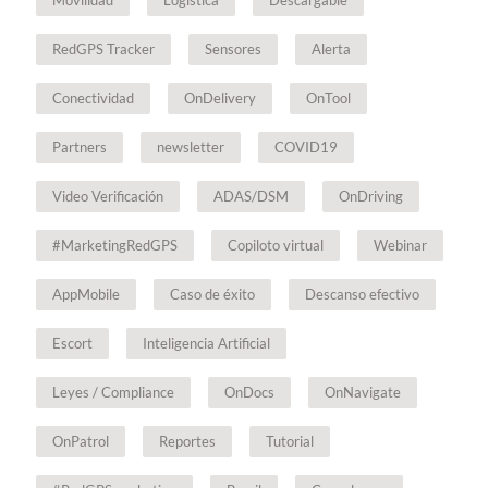
Movilidad
Logística
Descargable
RedGPS Tracker
Sensores
Alerta
Conectividad
OnDelivery
OnTool
Partners
newsletter
COVID19
Video Verificación
ADAS/DSM
OnDriving
#MarketingRedGPS
Copiloto virtual
Webinar
AppMobile
Caso de éxito
Descanso efectivo
Escort
Inteligencia Artificial
Leyes / Compliance
OnDocs
OnNavigate
OnPatrol
Reportes
Tutorial