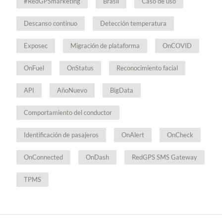
#RedGPSmarketing
Brasil
Caso de uso
Descanso continuo
Detección temperatura
Exposec
Migración de plataforma
OnCOVID
OnFuel
OnStatus
Reconocimiento facial
API
AñoNuevo
BigData
Comportamiento del conductor
Identificación de pasajeros
OnAlert
OnCheck
OnConnected
OnDash
RedGPS SMS Gateway
TPMS