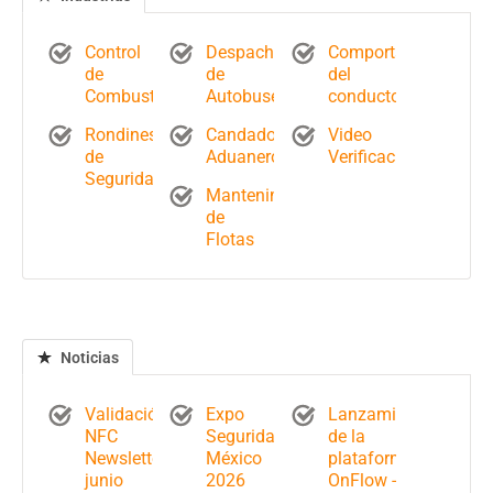
Control
Despacho
Comportamiento
de
de
del
Combustible
Autobuses
conductor
Rondines
Candados
Video
de
Aduaneros
Verificación
Seguridad
Mantenimiento
de
Flotas
Noticias
Validación
Expo
Lanzamiento
NFC
Seguridad
de la
Newsletter
México
plataforma
junio
2026
OnFlow -