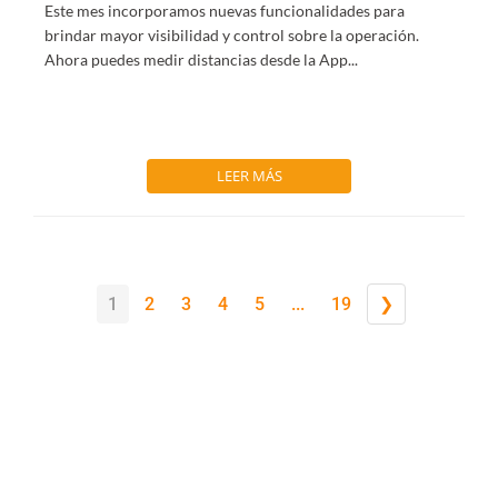
Este mes incorporamos nuevas funcionalidades para
brindar mayor visibilidad y control sobre la operación.
Ahora puedes medir distancias desde la App...
LEER MÁS
1
2
3
4
5
...
19
❯