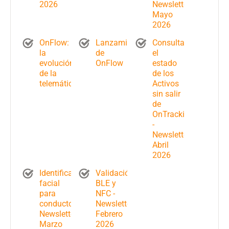
2026
Newsletter
Mayo
2026
OnFlow:
Lanzamiento
Consulta
la
de
el
evolución
OnFlow
estado
de la
de los
telemática
Activos
sin salir
de
OnTracking
-
Newsletter
Abril
2026
Identificación
Validación
facial
BLE y
para
NFC -
conductores-
Newsletter
Newsletter
Febrero
Marzo
2026