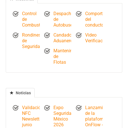
Control
Despacho
Comportamiento
de
de
del
Combustible
Autobuses
conductor
Rondines
Candados
Video
de
Aduaneros
Verificación
Seguridad
Mantenimiento
de
Flotas
Noticias
Validación
Expo
Lanzamiento
NFC
Seguridad
de la
Newsletter
México
plataforma
junio
2026
OnFlow -