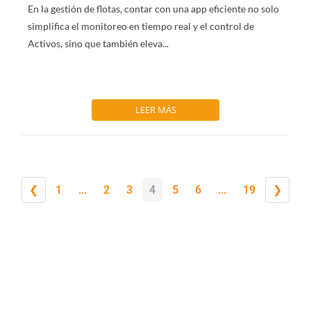
En la gestión de flotas, contar con una app eficiente no solo
simplifica el monitoreo en tiempo real y el control de
Activos, sino que también eleva...
LEER MÁS
❮
1
...
2
3
4
5
6
...
19
❯