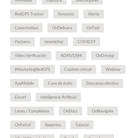
Movilidad
Logística
Descargable
RedGPS Tracker
Sensores
Alerta
Conectividad
OnDelivery
OnTool
Partners
newsletter
COVID19
Video Verificación
ADAS/DSM
OnDriving
#MarketingRedGPS
Copiloto virtual
Webinar
AppMobile
Caso de éxito
Descanso efectivo
Escort
Inteligencia Artificial
Leyes / Compliance
OnDocs
OnNavigate
OnPatrol
Reportes
Tutorial