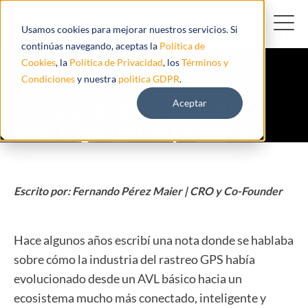
Usamos cookies para mejorar nuestros servicios. Si
continúas navegando, aceptas la
Política de
Cookies
, la
Política de Privacidad
, los
Términos y
OnFlow
Condiciones
y nuestra
politica GDPR
.
Aceptar
La evolución de la telemática
hacia la gestión de procesos
Escrito por: Fernando Pérez Maier | CRO y Co-Founder
Hace algunos años escribí una nota donde se hablaba
sobre cómo la industria del rastreo GPS había
evolucionado desde un AVL básico hacia un
ecosistema mucho más conectado, inteligente y