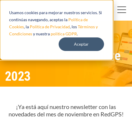
Usamos cookies para mejorar nuestros servicios. Si
continúas navegando, aceptas la
Política de
Cookies
, la
Política de Privacidad
, los
Términos y
Condiciones
y nuestra
politica GDPR
.
Aceptar
Newsletter Noviembre
2023
¡Ya está aquí nuestro newsletter con las
novedades del mes de noviembre en RedGPS!