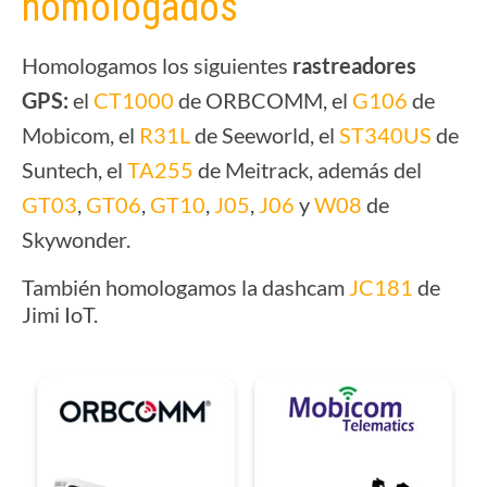
homologados
Homologamos los siguientes
rastreadores
GPS:
el
CT1000
de ORBCOMM, el
G106
de
Mobicom, el
R31L
de Seeworld, el
ST340US
de
Suntech, el
TA255
de Meitrack, además del
GT03
,
GT06
,
GT10
,
J05
,
J06
y
W08
de
Skywonder.
También homologamos la dashcam
JC181
de
Jimi IoT.