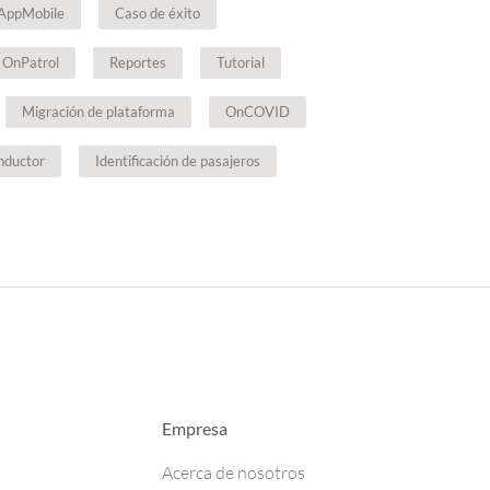
AppMobile
Caso de éxito
OnPatrol
Reportes
Tutorial
Migración de plataforma
OnCOVID
nductor
Identificación de pasajeros
Empresa
Acerca de nosotros