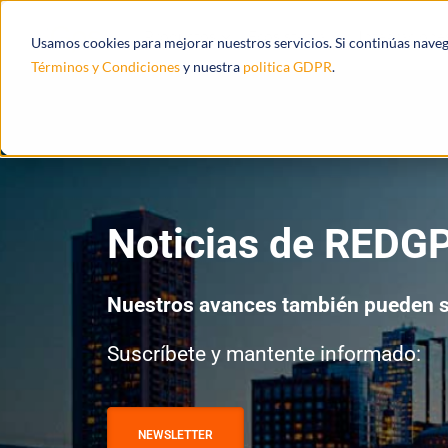
Productos
Ecosistema
Integracione
Usamos cookies para mejorar nuestros servicios. Si continúas nave
Términos y Condiciones
y nuestra
politica GDPR
.
Noticias de REDG
Nuestros avances también pueden s
Suscríbete y mantente informado:
NEWSLETTER