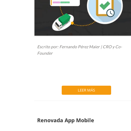
Escrito por: Fernando Pérez Maier | CRO y Co-
Founder
Hace algunos años escribí una nota donde se hablab
sobre cómo la industria del rastreo GPS...
LEER MÁS
Renovada App Mobile