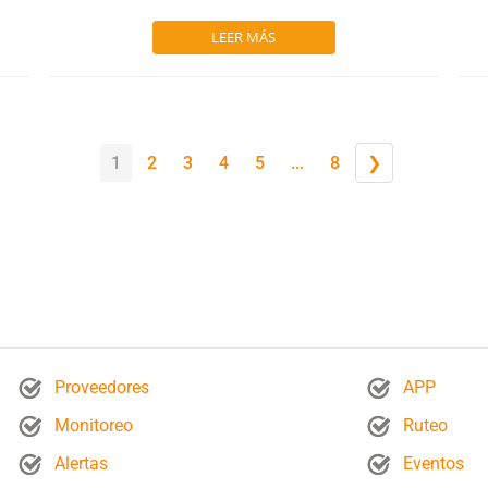
LEER MÁS
1
2
3
4
5
...
8
❯
Proveedores
APP
Monitoreo
Ruteo
Alertas
Eventos