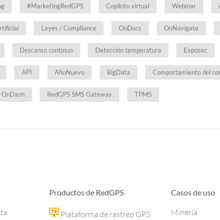
ng
#MarketingRedGPS
Copiloto virtual
Webinar
tificial
Leyes / Compliance
OnDocs
OnNavigate
Descanso continuo
Detección temperatura
Exposec
API
AñoNuevo
BigData
Comportamiento del co
OnDash
RedGPS SMS Gateway
TPMS
Productos de RedGPS
Casos de uso
ota
Minería
Plataforma de rastreo GPS