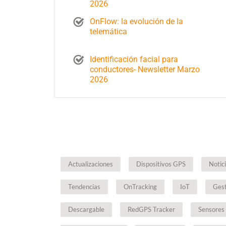
2026
OnFlow: la evolución de la
telemática
Identificación facial para
conductores- Newsletter Marzo
2026
Actualizaciones
Dispositivos GPS
Notic
Tendencias
OnTracking
IoT
Gest
Descargable
RedGPS Tracker
Sensores