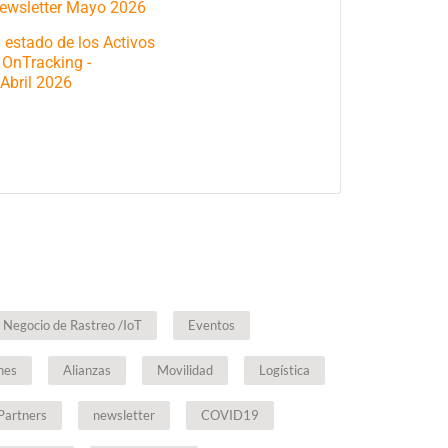
ewsletter Mayo 2026
 estado de los Activos
e OnTracking -
 Abril 2026
 Negocio de Rastreo /IoT
Eventos
nes
Alianzas
Movilidad
Logística
Partners
newsletter
COVID19