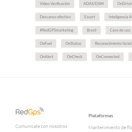
Video Verificación
ADAS/DSM
OnDrivi
Descanso efectivo
Escort
Inteligencia Ar
#RedGPSmarketing
Brasil
Caso de uso
OnFuel
OnStatus
Reconocimiento facial
OnAlert
OnCheck
OnConnected
Plataformas
Comunícate con nosotros
Mantenimiento de fl