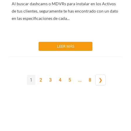
Al buscar dashcams o MDVRs para instalar en los Activos
de tus clientes, seguramente te has encontrado con un dato
en las especificaciones de cada...
LEER MÁS
1
2
3
4
5
...
8
❯