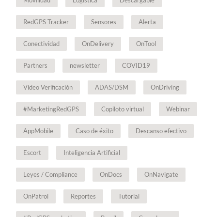
Movilidad
Logística
Descargable
RedGPS Tracker
Sensores
Alerta
Conectividad
OnDelivery
OnTool
Partners
newsletter
COVID19
Video Verificación
ADAS/DSM
OnDriving
#MarketingRedGPS
Copiloto virtual
Webinar
AppMobile
Caso de éxito
Descanso efectivo
Escort
Inteligencia Artificial
Leyes / Compliance
OnDocs
OnNavigate
OnPatrol
Reportes
Tutorial