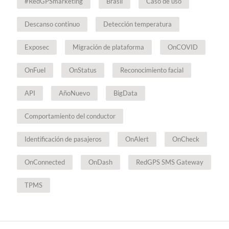
#RedGPSmarketing
Brasil
Caso de uso
Descanso continuo
Detección temperatura
Exposec
Migración de plataforma
OnCOVID
OnFuel
OnStatus
Reconocimiento facial
API
AñoNuevo
BigData
Comportamiento del conductor
Identificación de pasajeros
OnAlert
OnCheck
OnConnected
OnDash
RedGPS SMS Gateway
TPMS