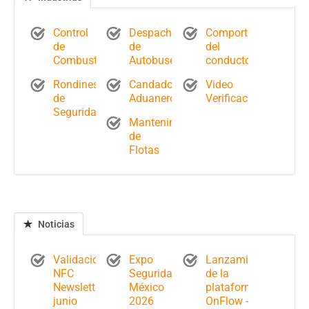
Control
Despacho
Comportamiento
de
de
del
Combustible
Autobuses
conductor
Rondines
Candados
Video
de
Aduaneros
Verificación
Seguridad
Mantenimiento
de
Flotas
Noticias
Validación
Expo
Lanzamiento
NFC
Seguridad
de la
Newsletter
México
plataforma
junio
2026
OnFlow -