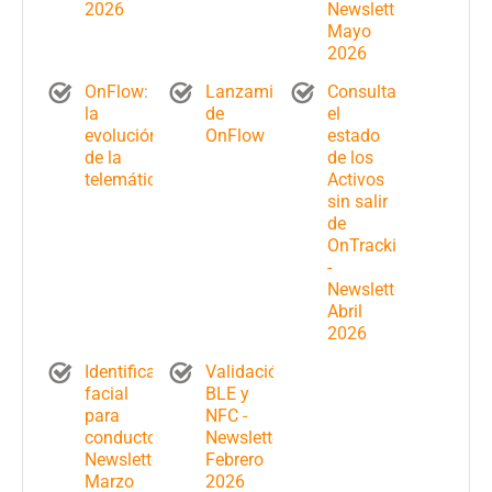
2026
Newsletter
Mayo
2026
OnFlow:
Lanzamiento
Consulta
la
de
el
evolución
OnFlow
estado
de la
de los
telemática
Activos
sin salir
de
OnTracking
-
Newsletter
Abril
2026
Identificación
Validación
facial
BLE y
para
NFC -
conductores-
Newsletter
Newsletter
Febrero
Marzo
2026