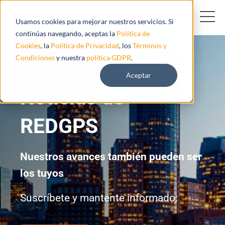
Usamos cookies para mejorar nuestros servicios. Si
continúas navegando, aceptas la
Política de
Cookies
, la
Política de Privacidad
, los
Términos y
Condiciones
y nuestra
politica GDPR
.
Aceptar
Noticias de
REDGPS
Nuestros avances también pueden ser
los tuyos
Suscríbete y mantente informado: