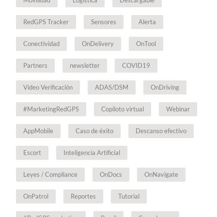
Movilidad
Logística
Descargable
RedGPS Tracker
Sensores
Alerta
Conectividad
OnDelivery
OnTool
Partners
newsletter
COVID19
Video Verificación
ADAS/DSM
OnDriving
#MarketingRedGPS
Copiloto virtual
Webinar
AppMobile
Caso de éxito
Descanso efectivo
Escort
Inteligencia Artificial
Leyes / Compliance
OnDocs
OnNavigate
OnPatrol
Reportes
Tutorial