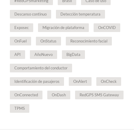
#RedGPSmarketing
Brasil
Caso de uso
Descanso continuo
Detección temperatura
Exposec
Migración de plataforma
OnCOVID
OnFuel
OnStatus
Reconocimiento facial
API
AñoNuevo
BigData
Comportamiento del conductor
Identificación de pasajeros
OnAlert
OnCheck
OnConnected
OnDash
RedGPS SMS Gateway
TPMS