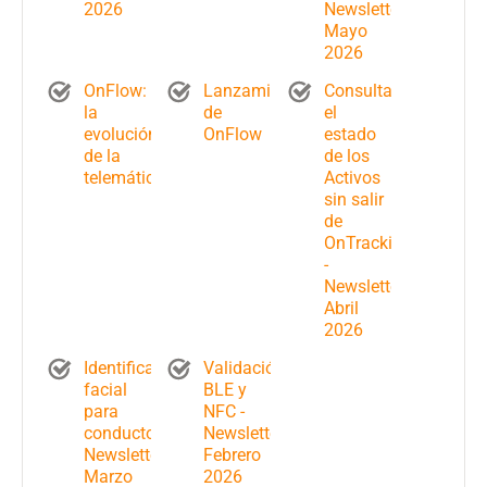
2026
Newsletter
Mayo
2026
OnFlow:
Lanzamiento
Consulta
la
de
el
evolución
OnFlow
estado
de la
de los
telemática
Activos
sin salir
de
OnTracking
-
Newsletter
Abril
2026
Identificación
Validación
facial
BLE y
para
NFC -
conductores-
Newsletter
Newsletter
Febrero
Marzo
2026