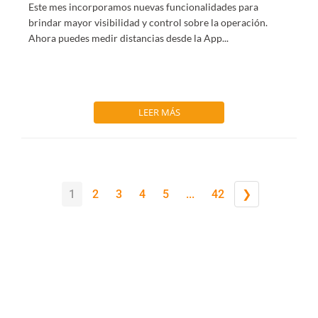
Este mes incorporamos nuevas funcionalidades para
brindar mayor visibilidad y control sobre la operación.
Ahora puedes medir distancias desde la App...
LEER MÁS
1
2
3
4
5
...
42
❯