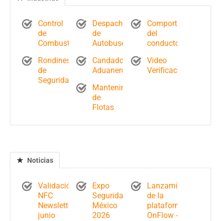
Control
Despacho
Comportamiento
de
de
del
Combustible
Autobuses
conductor
Rondines
Candados
Video
de
Aduaneros
Verificación
Seguridad
Mantenimiento
de
Flotas
Noticias
Validación
Expo
Lanzamiento
NFC
Seguridad
de la
Newsletter
México
plataforma
junio
2026
OnFlow -