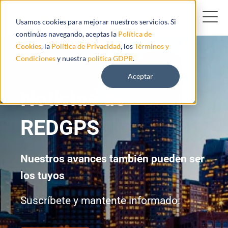
Usamos cookies para mejorar nuestros servicios. Si
continúas navegando, aceptas la
Política de
Cookies
, la
Política de Privacidad
, los
Términos y
Condiciones
y nuestra
politica GDPR
.
Aceptar
Noticias de
REDGPS
Nuestros avances también pueden ser
los tuyos
Suscríbete y mantente informado: