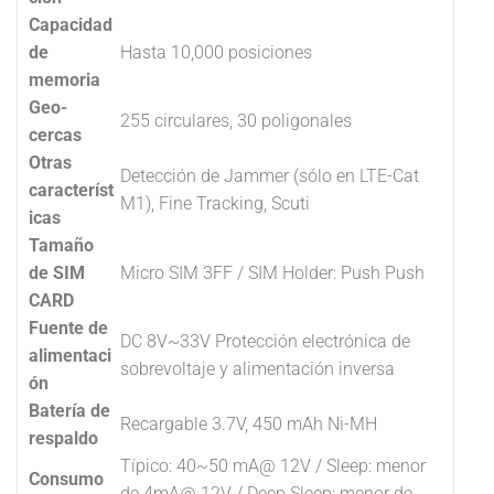
Capacidad
de
Hasta 10,000 posiciones
memoria
Geo-
255 circulares, 30 poligonales
cercas
Otras
Detección de Jammer (sólo en LTE-Cat
característ
M1), Fine Tracking, Scuti
icas
Tamaño
de SIM
Micro SIM 3FF / SIM Holder: Push Push
CARD
Fuente de
DC 8V~33V Protección electrónica de
alimentaci
sobrevoltaje y alimentación inversa
ón
Batería de
Recargable 3.7V, 450 mAh Ni-MH
respaldo
Típico: 40~50 mA@ 12V / Sleep: menor
Consumo
de 4mA@ 12V / Deep Sleep: menor de