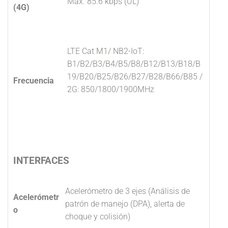
Max. 85.6 kbps (UL)
(4G)
LTE Cat M1/ NB2-IoT:
B1/B2/B3/B4/B5/B8/B12/B13/B18/B
19/B20/B25/B26/B27/B28/B66/B85 /
Frecuencia
2G: 850/1800/1900MHz
INTERFACES
Acelerómetro de 3 ejes (Análisis de
Acelerómetr
patrón de manejo (DPA), alerta de
o
choque y colisión)