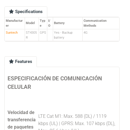
Specifications
Manufactur
Typ
I/
Communication
Model
Battery
er
e
O
Methods
Suntech
ST4305
GPS
Yes - Backup
4G
R
battery
Features
ESPECIFICACIÓN DE COMUNICACIÓN
CELULAR
Velocidad de
LTE Cat M1: Max. 588 (DL) / 1119
transferencia
kbps (UL) | GPRS: Max. 107 kbps (DL),
de paquetes