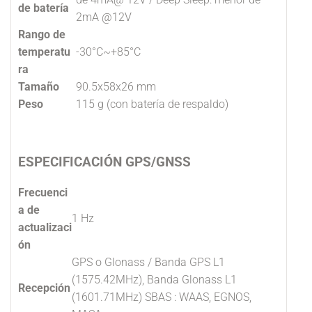
de batería
2mA @12V
Rango de
temperatu
-30°C~+85°C
ra
Tamaño
90.5x58x26 mm
Peso
115 g (con batería de respaldo)
ESPECIFICACIÓN GPS/GNSS
Frecuenci
a de
1 Hz
actualizaci
ón
GPS o Glonass / Banda GPS L1
(1575.42MHz), Banda Glonass L1
Recepción
(1601.71MHz) SBAS : WAAS, EGNOS,