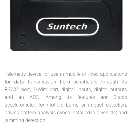
Telemetry device for use in mobile or fixed applications
for data transmission from peripherals through its
RS232 port, 1-Wire port, digital inputs, digital outputs
and an ADC. Among its features are: 3-axis
accelerometer, for motion, bump or impact detection,
driving pattern analysis (when installed in a vehicle) and
jamming detection.