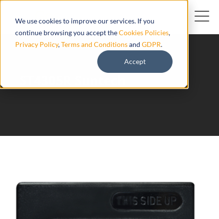
We use cookies to improve our services. If you
continue browsing you accept the
Cookies Policies
,
Privacy Policy
,
Terms and Conditions
and
GDPR
.
Accept
ST4305R Suntech