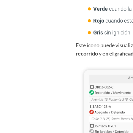
Verde
cuando la 
Rojo
cuando est
Gris
sin ignición
Este ícono puede visuali
recorrido
y
en el grafica