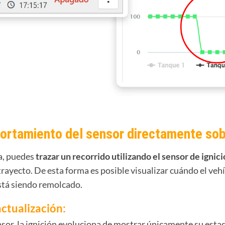
portamiento del sensor directamente sob
ca, puedes
trazar un recorrido utilizando el sensor de ignic
rayecto. De esta forma es posible visualizar cuándo el veh
stá siendo remolcado.
actualización:
sor, la ignición evoluciona de mostrar únicamente su est