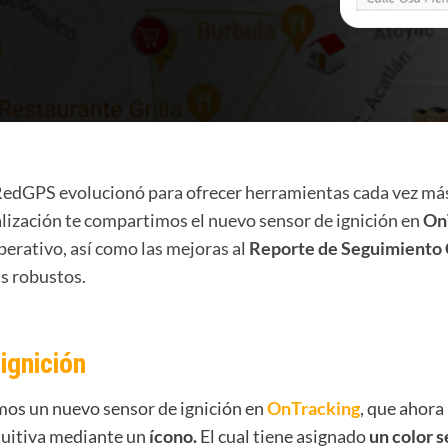
RedGPS evolucionó para ofrecer herramientas cada vez más
lización te compartimos el nuevo sensor de ignición en
On
erativo, así como las mejoras al
Reporte de Seguimiento
ás robustos.
ignición
os un nuevo sensor de ignición en
OnTracking
, que ahora
tuitiva mediante un
ícono.
El cual tiene asignado
un color s