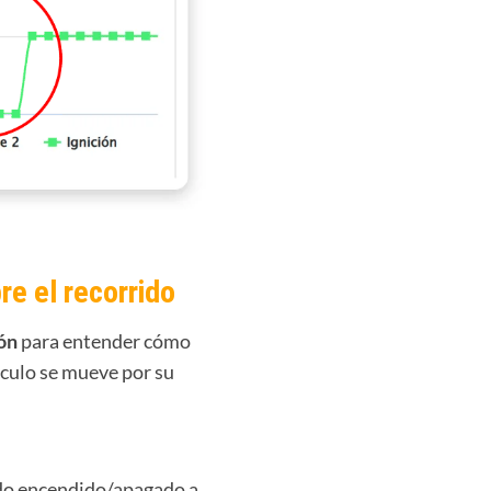
re el recorrido
ión
para entender cómo
ículo
se mueve por su
ado encendido/apagado a