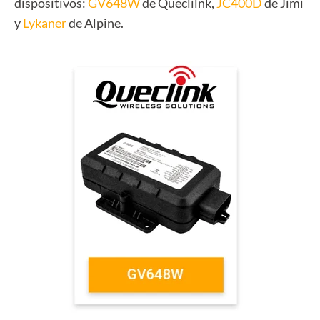
dispositivos:
GV648W
de Queclilnk,
JC400D
de Jimi
y
Lykaner
de Alpine
.