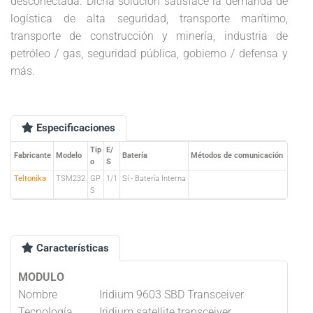
desconectada. Dicha solución satisface la demanda de
logística de alta seguridad, transporte marítimo,
transporte de construcción y minería, industria de
petróleo / gas, seguridad pública, gobierno / defensa y
más.
Especificaciones
Tip
E/
Fabricante
Modelo
Batería
Métodos de comunicación
o
S
Teltonika
TSM232
GP
1/1
Sí - Batería Interna
S
Características
MODULO
Nombre
Iridium 9603 SBD Transceiver
Tecnología
Iridium satellite transceiver