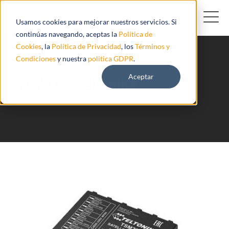
Usamos cookies para mejorar nuestros servicios. Si
continúas navegando, aceptas la
Política de
Cookies
, la
Política de Privacidad
, los
Términos y
Condiciones
y nuestra
politica GDPR
.
Aceptar
TSM232 Teltonika