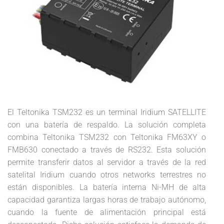
El Teltonika TSM232 es un terminal Iridium SATELLITE
con una batería de respaldo. La solución completa
combina Teltonika TSM232 con Teltonika FM63XY o
FMB630 conectado a través de RS232. Esta solución
permite transferir datos al servidor a través de la red
satelital Iridium cuando otros networks terrestres no
están disponibles. La batería interna Ni-MH de alta
capacidad garantiza largas horas de trabajo autónomo,
cuando la fuente de alimentación principal está