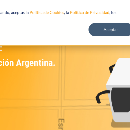
s
Recursos
gando, aceptas la
Política de Cookies
, la
Política de Privacidad
, los
Aceptar
:
ción Argentina.