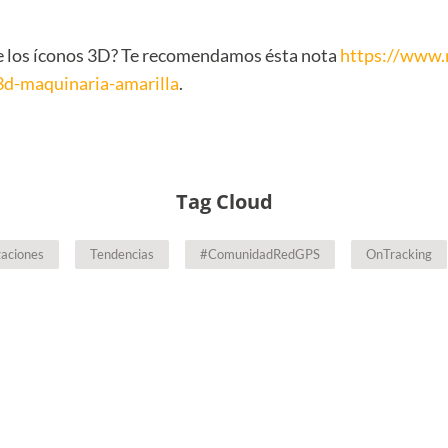
e los íconos 3D? Te recomendamos ésta nota
https://www.
3d-maquinaria-amarilla
.
Tag Cloud
zaciones
Tendencias
#ComunidadRedGPS
OnTracking