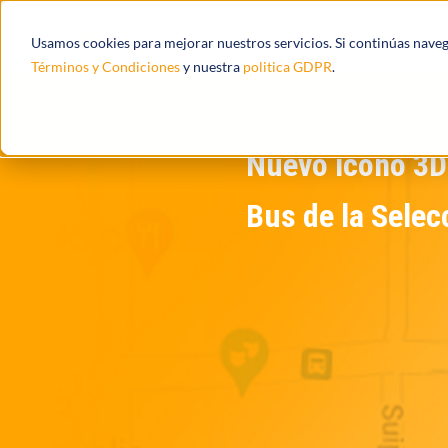
Productos
Ecosistema
Integracione
Usamos cookies para mejorar nuestros servicios. Si continúas nave
Términos y Condiciones
y nuestra
politica GDPR
.
Nuevo ícono 3D
Bus de la Selec