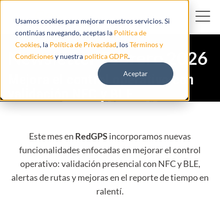
Usamos cookies para mejorar nuestros servicios. Si
continúas navegando, aceptas la
Política de
Cookies
, la
Política de Privacidad
, los
Términos y
Newsletter Febrero 2026
Condiciones
y nuestra
politica GDPR
.
Aceptar
Mejora el control operativo con
validación NFC y BLE
Este mes en
RedGPS
incorporamos nuevas
funcionalidades enfocadas en mejorar el control
operativo: validación presencial con NFC y BLE,
alertas de rutas y mejoras en el reporte de tiempo en
ralentí.