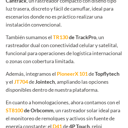
Cantrack
, un rastreador compacto con diseño tipo
luz trasera, discreto y fácil de camuflar, ideal para
escenarios donde no es práctico realizar una
instalación convencional.
También sumamos el
TR130
de TrackPro
, un
rastreador dual con conectividad celular y satelital,
funcional para operaciones de logística internacional
o zonas con cobertura limitada.
Además, integramos el
PioneerX 101
de
Topflytech
y el
JT704
de
Jointech
, ampliando las opciones
disponibles dentro de nuestra plataforma.
En cuanto a homologaciones, ahora contamos con el
ST8100
de Orbcomm
, un rastreador solar ideal para
el monitoreo de remolques y activos sin fuente de
energía constante; el
D41
de
4P Touch
, reloj