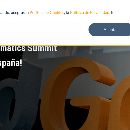
s
Recursos
gando, aceptas la
Política de Cookies
, la
Política de Privacidad
, los
Aceptar
ematics Summit
spaña!