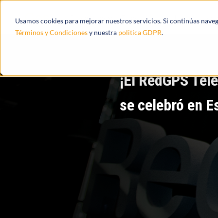
Productos
Ecosistema
Integracione
Usamos cookies para mejorar nuestros servicios. Si continúas nave
Términos y Condiciones
y nuestra
politica GDPR
.
¡El RedGPS Tel
se celebró en E