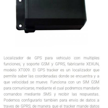
Localizador de GPS para vehiculo con multiples
funciones, y soporte GSM y GPRS, fabricante XEXUN,
modelo XT009. El GPS tracker es un localizador que
permite saber las coordenadas donde se encuentra y a
que velocidad se mueve. Funciona con un SIM GSM
para comunicarse, mediante el cual podremos mandarle
comandos mediante SMS y recibir las respuestas.
Podemos configurarlo tambien para envio de datos a
traves de GPRS; de manera que el tracker mande datos