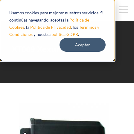
Usamos cookies para mejorar nuestros servicios. Si
continúas navegando, aceptas la
Política de
Cookies
, la
Política de Privacidad
, los
Términos y
Condiciones
y nuestra
politica GDPR
.
Aceptar
XT009 Xexun