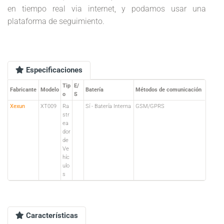
en tiempo real via internet, y podamos usar una
plataforma de seguimiento.
Especificaciones
Tip
E/
Fabricante
Modelo
Batería
Métodos de comunicación
o
S
Xexun
XT009
Ra
Sí - Batería Interna
GSM/GPRS
str
ea
dor
de
Ve
híc
ulo
s
Características