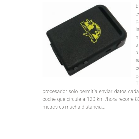
E
e
p
l
m
a
a
e
c
p
T
procesador solo permitía enviar datos cad
coche que circule a 120 km /hora recorre 8
metros es mucha distancia...