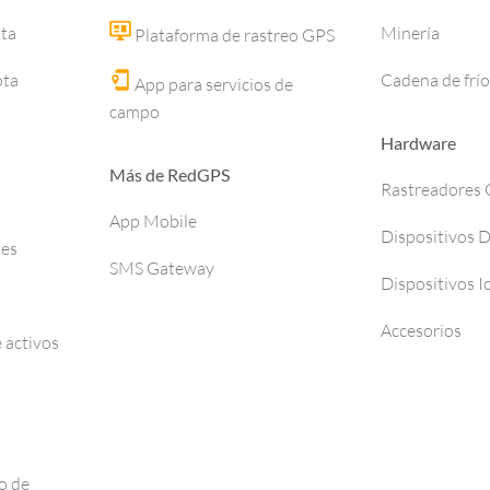
ota
Minería
Plataforma de rastreo GPS
ota
Cadena de frío
App para servicios de
campo
Hardware
Más de RedGPS
Rastreadores
App Mobile
Dispositivos 
ses
SMS Gateway
Dispositivos I
Accesorios
 activos
o de