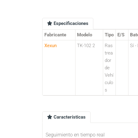
Especificaciones
Fabricante
Modelo
Tipo
E/S
Bat
Xexun
TK-102 2
Ras
Sí -
trea
dor
de
Vehí
culo
s
Características
Seguimiento en tiempo real