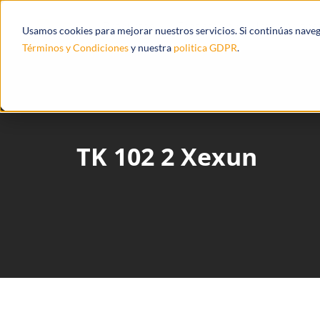
Productos
Ecosistema
Integracione
Usamos cookies para mejorar nuestros servicios. Si continúas nave
Términos y Condiciones
y nuestra
politica GDPR
.
TK 102 2 Xexun