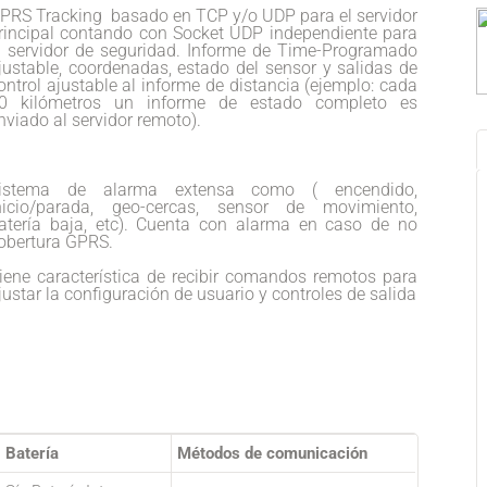
PRS Tracking basado en TCP y/o UDP para el servidor
rincipal contando con Socket UDP independiente para
l servidor de seguridad. Informe de Time-Programado
justable, coordenadas, estado del sensor y salidas de
ontrol ajustable al informe de distancia (ejemplo: cada
0 kilómetros un informe de estado completo es
nviado al servidor remoto).
istema de alarma extensa como ( encendido,
nicio/parada, geo-cercas, sensor de movimiento,
atería baja, etc). Cuenta con alarma en caso de no
obertura GPRS.
iene característica de recibir comandos remotos para
justar la configuración de usuario y controles de salida
Batería
Métodos de comunicación