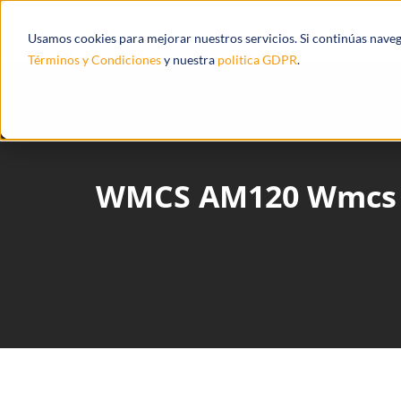
Productos
Ecosistema
Integracione
Usamos cookies para mejorar nuestros servicios. Si continúas nave
Términos y Condiciones
y nuestra
politica GDPR
.
WMCS AM120 Wmcs