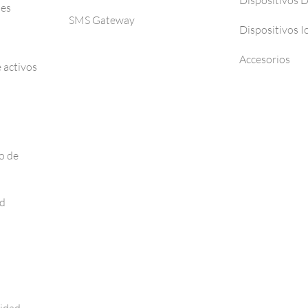
Dispositivos 
ses
SMS Gateway
Dispositivos I
Accesorios
 activos
o de
ad