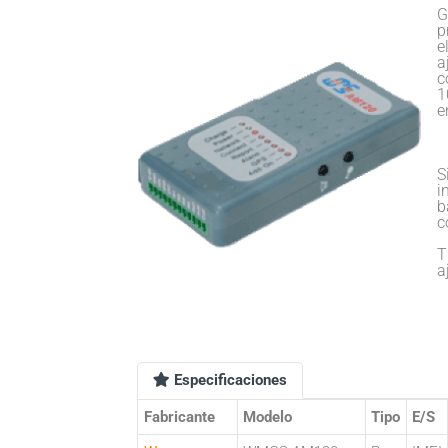
G
p
e
a
c
1
e
S
i
b
c
T
a
Especificaciones
Fabricante
Modelo
Tipo
E/S