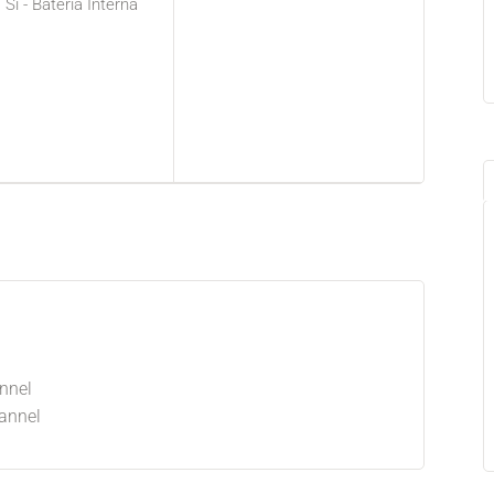
Sí - Batería Interna
nnel
annel