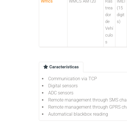
Wmcs
WMCS AM120
Ras
IMEI
trea
(15
dor
digit
de
s)
Vehí
culo
s
Características
Communication via TCP
Digital sensors
ADC sensors
Remote management through SMS cha
Remote management through GPRS ch
Automatical blackbox reading