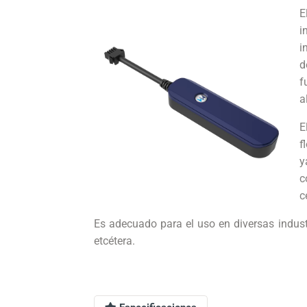
E
i
i
d
f
a
E
f
y
c
c
Es adecuado para el uso en diversas industr
etcétera.