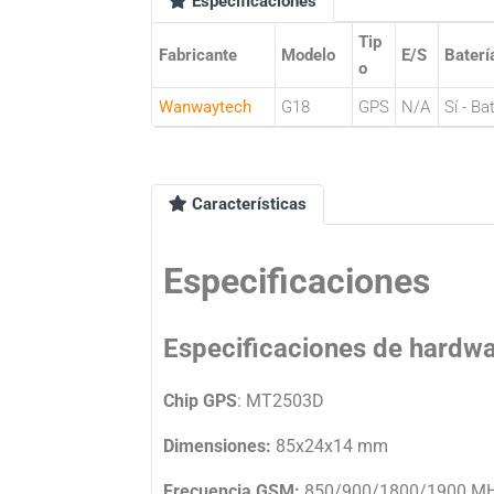
Especificaciones
Tip
Fabricante
Modelo
E/S
Baterí
o
Wanwaytech
G18
GPS
N/A
Sí - Ba
Características
Especificaciones
Especificaciones de hardw
Chip GPS
: MT2503D
Dimensiones:
85x24x14 mm
Frecuencia GSM:
850/900/1800/1900 M