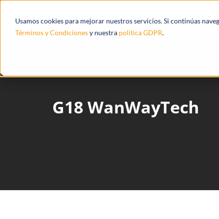
Productos
Ecosistema
Integracione
Usamos cookies para mejorar nuestros servicios. Si continúas nave
Términos y Condiciones
y nuestra
politica GDPR
.
G18 WanWayTech