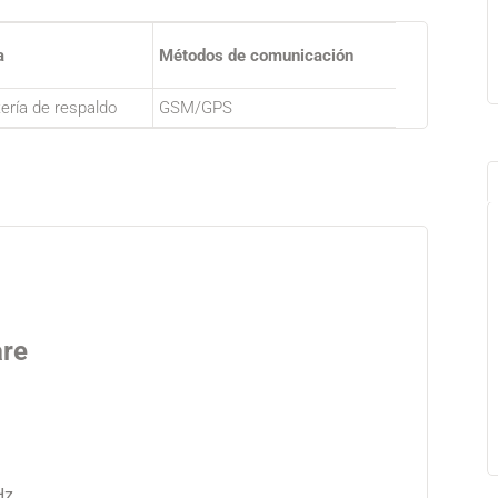
a
Métodos de comunicación
tería de respaldo
GSM/GPS
are
Hz