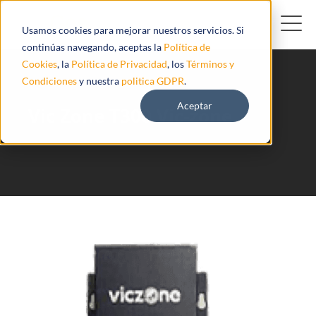
Usamos cookies para mejorar nuestros servicios. Si
continúas navegando, aceptas la
Política de
Cookies
, la
Política de Privacidad
, los
Términos y
Condiciones
y nuestra
politica GDPR
.
Aceptar
Vic Zone T300 Vic-zone