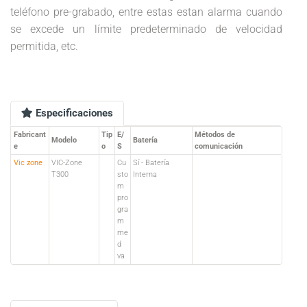
teléfono pre-grabado, entre estas estan alarma cuando
se excede un límite predeterminado de velocidad
permitida, etc.
Especificaciones
Fabricant
Tip
E/
Métodos de
Modelo
Batería
e
o
S
comunicación
Vic zone
VIC-Zone
Cu
Sí - Batería
T300
sto
Interna
m
pro
gra
m
me
d
va