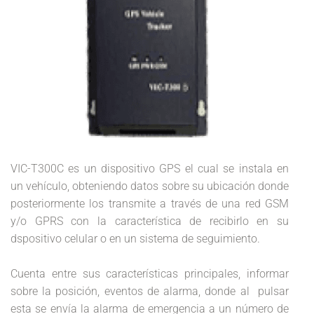
VIC-T300C es un dispositivo GPS el cual se instala en
un vehículo, obteniendo datos sobre su ubicación donde
posteriormente los transmite a través de una red GSM
y/o GPRS con la característica de recibirlo en su
dspositivo celular o en un sistema de seguimiento.
Cuenta entre sus características principales, informar
sobre la posición, eventos de alarma, donde al pulsar
esta se envía la alarma de emergencia a un número de