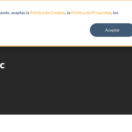
s
Recursos
gando, aceptas la
Política de Cookies
, la
Política de Privacidad
, los
Aceptar
c