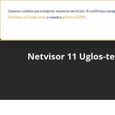
Productos
Ecosistema
Integracione
Usamos cookies para mejorar nuestros servicios. Si continúas nave
Términos y Condiciones
y nuestra
politica GDPR
.
Netvisor 11 Uglos-te