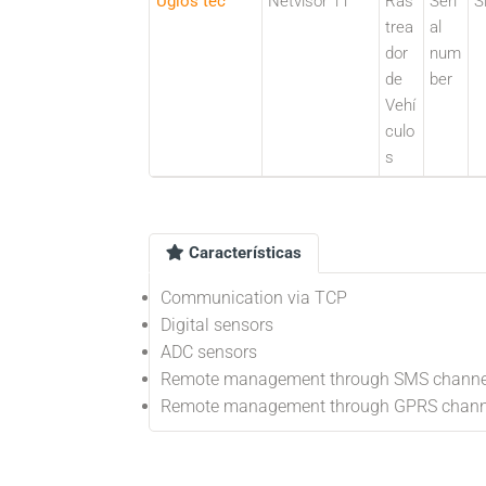
Uglos tec
Netvisor 11
Ras
Seri
S
trea
al
dor
num
de
ber
Vehí
culo
s
Características
Communication via TCP
Digital sensors
ADC sensors
Remote management through SMS channe
Remote management through GPRS chann