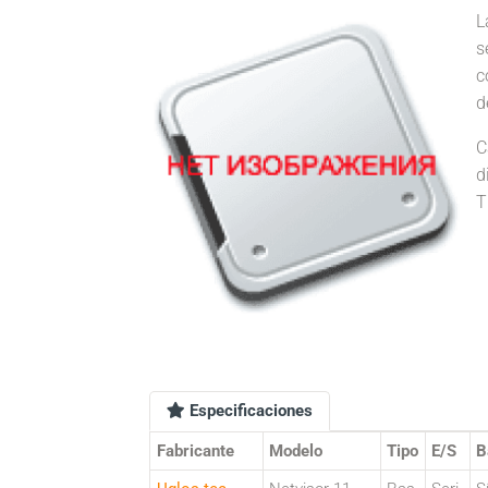
L
s
c
d
C
d
T
Especificaciones
Fabricante
Modelo
Tipo
E/S
B