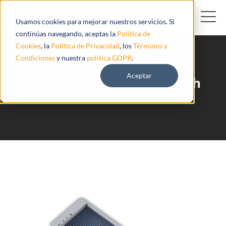
Usamos cookies para mejorar nuestros servicios. Si
continúas navegando, aceptas la
Política de
Cookies
, la
Política de Privacidad
, los
Términos y
Condiciones
y nuestra
politica GDPR
.
Aceptar
SolarGuardX 200 Topflytech