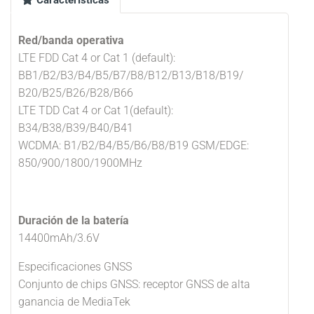
Características
Red/banda operativa
LTE FDD Cat 4 or Cat 1 (default):
BB1/B2/B3/B4/B5/B7/B8/B12/B13/B18/B19/
B20/B25/B26/B28/B66
LTE TDD Cat 4 or Cat 1(default):
B34/B38/B39/B40/B41
WCDMA: B1/B2/B4/B5/B6/B8/B19 GSM/EDGE:
850/900/1800/1900MHz
Duración de la batería
14400mAh/3.6V
Especificaciones GNSS
Conjunto de chips GNSS: receptor GNSS de alta
ganancia de MediaTek