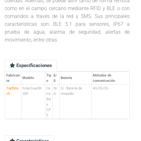
cuerdas. Además, se puede abrir tanto de forma remota
como en el campo cercano mediante RFID y BLE o con
comandos a través de la red y SMS. Sus principales
características son: BLE 5.1 para sensores, IP67 a
prueba de agua, alarma de seguridad, alertas de
movimiento, entre otras.
Especificaciones
Fabrican
Tip
E/
Métodos de
Modelo
Batería
te
o
S
comunicación
Topflyte
SolarGuardX
Ce
N/
Sí - Batería de
4G/3G/2G
ch
200
rra
A
respaldo
dur
a
GP
S