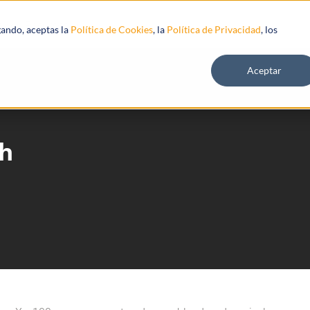
s
Recursos
gando, aceptas la
Política de Cookies
, la
Política de Privacidad
, los
Aceptar
ch