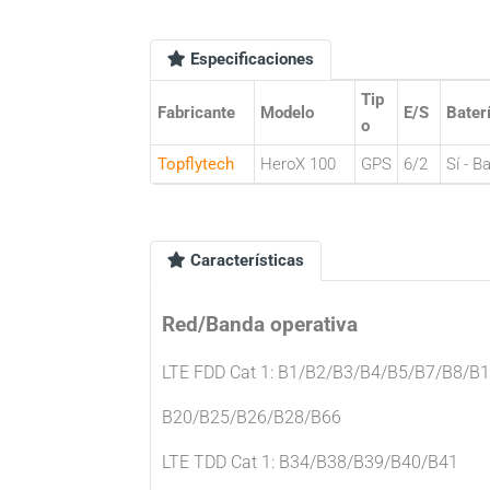
Especificaciones
Tip
Fabricante
Modelo
E/S
Bater
o
Topflytech
HeroX 100
GPS
6/2
Sí - B
Características
Red/Banda operativa
LTE FDD Cat 1: B1/B2/B3/B4/B5/B7/B8/B
B20/B25/B26/B28/B66
LTE TDD Cat 1: B34/B38/B39/B40/B41