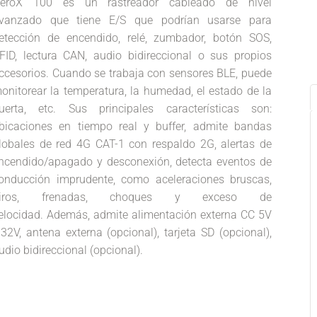
eroX 100 es un rastreador cableado de nivel
vanzado que tiene E/S que podrían usarse para
etección de encendido, relé, zumbador, botón SOS,
FID, lectura CAN, audio bidireccional o sus propios
ccesorios. Cuando se trabaja con sensores BLE, puede
onitorear la temperatura, la humedad, el estado de la
uerta, etc. Sus principales características son:
bicaciones en tiempo real y buffer, admite bandas
lobales de red 4G CAT-1 con respaldo 2G, alertas de
ncendido/apagado y desconexión, detecta eventos de
onducción imprudente, como aceleraciones bruscas,
iros, frenadas, choques y exceso de
elocidad. Además, admite alimentación externa CC 5V
 32V, antena externa (opcional), tarjeta SD (opcional),
udio bidireccional (opcional).