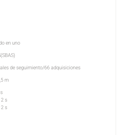
do en uno
S(SBAS)
nales de seguimiento/66 adquisiciones
,5 m
 s
 s
 s