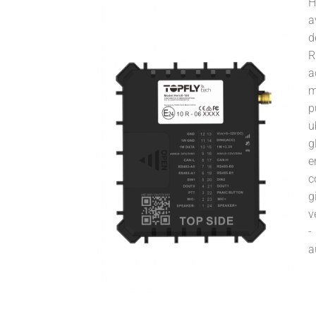
H
a
d
R
a
m
p
u
g
e
c
g
v
-
a