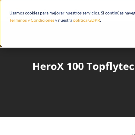
Productos
Ecosistema
Integracione
Usamos cookies para mejorar nuestros servicios. Si continúas nave
Términos y Condiciones
y nuestra
politica GDPR
.
HeroX 100 Topflyte