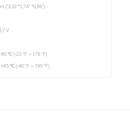
 ("3,32 *2,74" *0,86")
3,7 V
80 ℃ (-22 °F ~ 176 °F)
+85 ℃ (-40 °F ~ 185 °F)