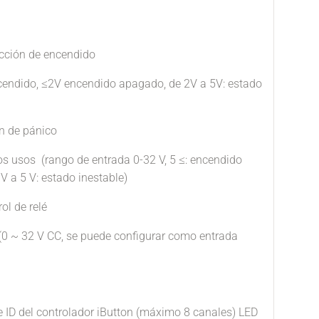
ección de encendido
ncendido, ≤2V encendido apagado, de 2V a 5V: estado
n de pánico
os usos (rango de entrada 0-32 V, 5 ≤: encendido
V a 5 V: estado inestable)
rol de relé
(0 ~ 32 V CC, se puede configurar como entrada
e ID del controlador iButton (máximo 8 canales) LED