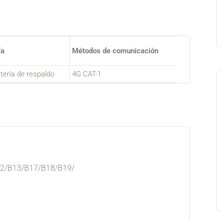
ía
Métodos de comunicación
atería de respaldo
4G CAT-1
12/B13/B17/B18/B19/