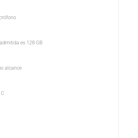
icrófono
 admitida es 128 GB
rgo alcance
 C