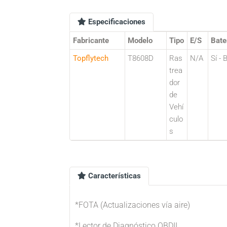
Especificaciones
Fabricante
Modelo
Tipo
E/S
Bate
Topflytech
T8608D
Ras
N/A
Sí - 
trea
dor
de
Vehí
culo
s
Características
*FOTA (Actualizaciones vía aire)
*Lector de Diagnóstico OBDII.