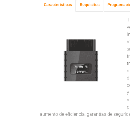
Caracteristicas
Requisitos
Programaci
T
v
i
r
s
t
t
m
d
c
y
r
p
aumento de eficiencia, garantías de segurid