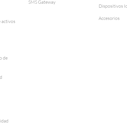
SMS Gateway
Dispositivos I
Accesorios
 activos
o de
ad
vidad