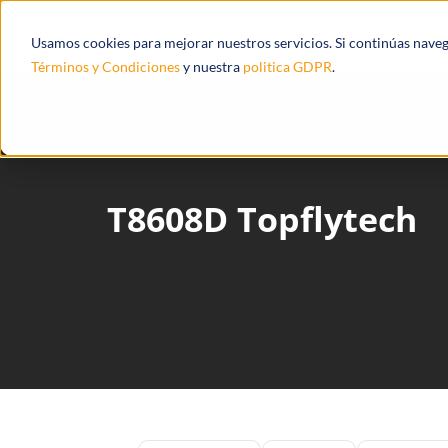
Productos
Ecosistema
Integracione
Usamos cookies para mejorar nuestros servicios. Si continúas nave
Términos y Condiciones
y nuestra
politica GDPR
.
T8608D Topflytech