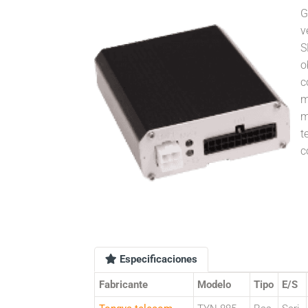
G
v
S
o
c
m
m
t
c
Especificaciones
Fabricante
Modelo
Tipo
E/S