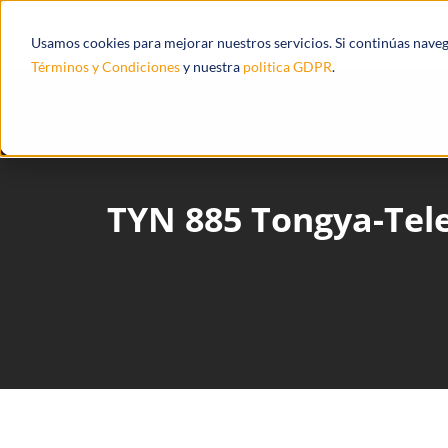
Productos
Ecosistema
Integracione
Usamos cookies para mejorar nuestros servicios. Si continúas nave
Términos y Condiciones
y nuestra
politica GDPR
.
TYN 885 Tongya-Te