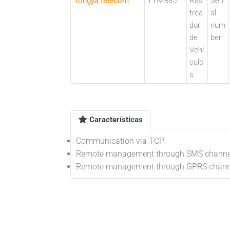
Tongya telecom
TYN-885
Ras
Seri
trea
al
dor
num
de
ber
Vehí
culo
s
Características
Communication via TCP
Remote management through SMS channe
Remote management through GPRS chann