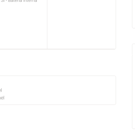
Sí - Batería Interna
l
el