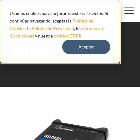
Usamos cookies para mejorar nuestros servicios. Si
continúas navegando, aceptas la
Política de
Cookies
, la
Política de Privacidad
, los
Términos y
Condiciones
y nuestra
politica GDPR
.
Aceptar
RUT955 Teltonika