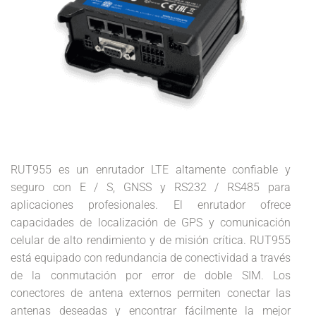
RUT955 es un enrutador LTE altamente confiable y
seguro con E / S, GNSS y RS232 / RS485 para
aplicaciones profesionales. El enrutador ofrece
capacidades de localización de GPS y comunicación
celular de alto rendimiento y de misión crítica. RUT955
está equipado con redundancia de conectividad a través
de la conmutación por error de doble SIM. Los
conectores de antena externos permiten conectar las
antenas deseadas y encontrar fácilmente la mejor