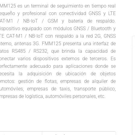
MM125 es un terminal de seguimiento en tiempo real
equeño y profesional con conectividad GNSS y LTE
AT-M1 / NB-IoT / GSM y batería de respaldo.
ispositivo equipado con módulos GNSS / Bluetooth y
TE CAT-M1 / NB-IoT con respaldo a la red 2G, GNSS
nterno, antenas 3G. FMM125 presenta una interfaz de
atos RS485 / RS232, que brinda la capacidad de
onectar varios dispositivos externos de terceros. Es
erfectamente adecuado para aplicaciones donde se
ecesita la adquisición de ubicación de objetos
emotos: gestión de flotas, empresas de alquiler de
utomóviles, empresas de taxis, transporte público,
mpresas de logística, automóviles personales, etc.