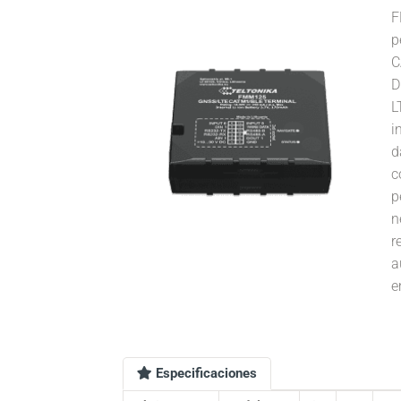
F
p
C
D
L
i
d
c
p
n
r
a
e
Especificaciones