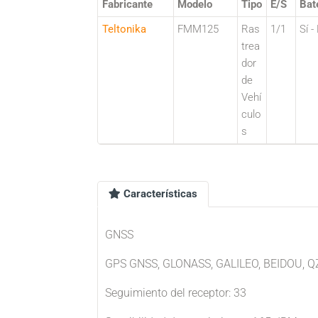
Fabricante
Modelo
Tipo
E/S
Bat
Teltonika
FMM125
Ras
1/1
Sí -
trea
dor
de
Vehí
culo
s
Características
GNSS
GPS GNSS, GLONASS, GALILEO, BEIDOU, Q
Seguimiento del receptor: 33