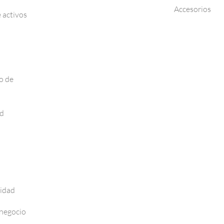
Accesorios
 activos
o de
ad
vidad
 negocio