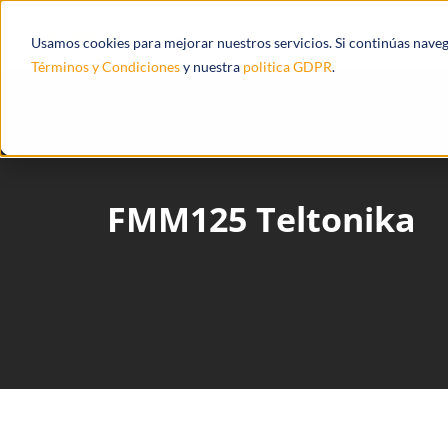
Productos
Ecosistema
Integracione
Usamos cookies para mejorar nuestros servicios. Si continúas nave
Términos y Condiciones
y nuestra
politica GDPR
.
FMM125 Teltonika