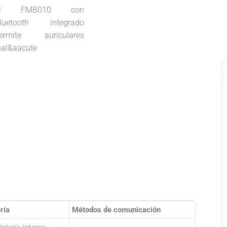
El FMB010 con
luetooth integrado
ermite auriculares
nal&aacute
ría
Métodos de comunicación