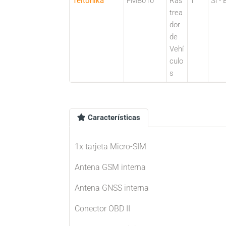
Teltonika
FMB010
Ras
1
Sí - 
trea
dor
de
Vehí
culo
s
Características
1x tarjeta Micro-SIM
Antena GSM interna
Antena GNSS interna
Conector OBD II