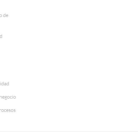
o de
ad
vidad
 negocio
Procesos