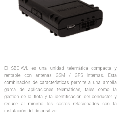
El SBC-AVL es una unidad telemática compacta y
rentable con antenas GSM / GPS internas. Esta
combinación de características permite a una amplia
gama de aplicaciones telemáticas, tales como la
gestión de la flota y la identificación del conductor, y
reduce al mínimo los costos relacionados con la
instalación del dispositivo.