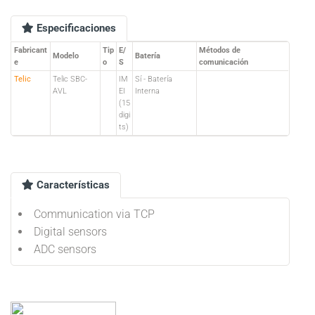
Especificaciones
Fabricant
Tip
E/
Métodos de
Modelo
Batería
e
o
S
comunicación
Telic
Telic SBC-
IM
Sí - Batería
AVL
EI
Interna
(15
digi
ts)
Características
Communication via TCP
Digital sensors
ADC sensors