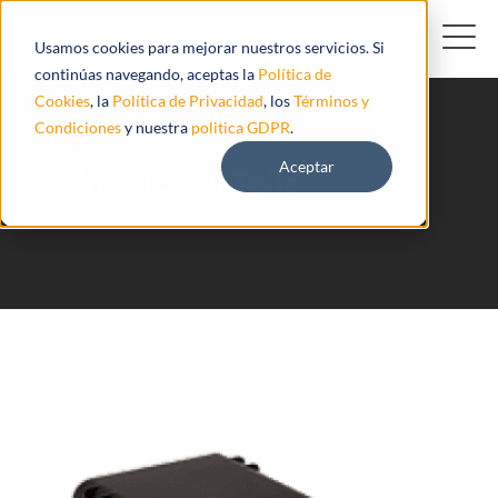
Usamos cookies para mejorar nuestros servicios. Si
continúas navegando, aceptas la
Política de
Cookies
, la
Política de Privacidad
, los
Términos y
Condiciones
y nuestra
politica GDPR
.
Aceptar
Telic SBC Avl Telic