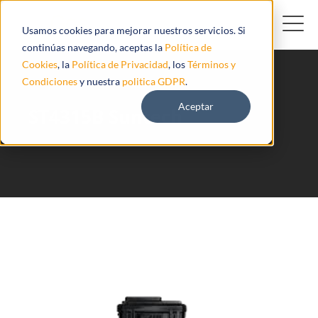
Usamos cookies para mejorar nuestros servicios. Si
continúas navegando, aceptas la
Política de
Cookies
, la
Política de Privacidad
, los
Términos y
Condiciones
y nuestra
politica GDPR
.
Aceptar
ST4315B Suntech