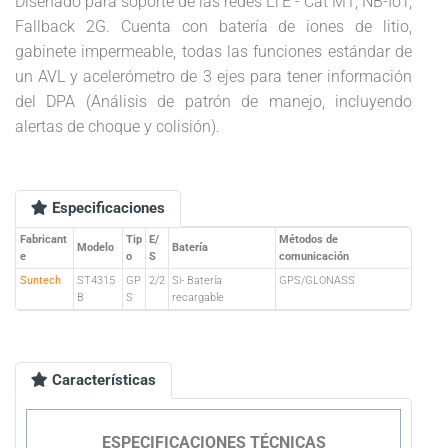
Diseñado para soporte de las redes LTE - Cat M1, NB-IoT,
Fallback 2G. Cuenta con batería de iones de litio,
gabinete impermeable, todas las funciones estándar de
un AVL y acelerómetro de 3 ejes para tener información
del DPA (Análisis de patrón de manejo, incluyendo
alertas de choque y colisión).
Especificaciones
Fabricant
Tip
E/
Métodos de
Modelo
Batería
e
o
S
comunicación
Suntech
ST4315
GP
2/2
Si- Batería
GPS/GLONASS
B
S
recargable
Características
ESPECIFICACIONES TÉCNICAS