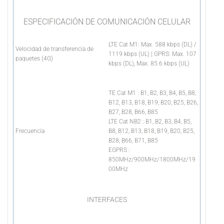
ESPECIFICACIÓN DE COMUNICACIÓN CELULAR
LTE Cat M1: Max. 588 kbps (DL) /
Velocidad de transferencia de
1119 kbps (UL) | GPRS: Max. 107
paquetes (4G)
kbps (DL), Max. 85.6 kbps (UL)
TE Cat M1 : B1, B2, B3, B4, B5, B8,
B12, B13, B18, B19, B20, B25, B26,
B27, B28, B66, B85
LTE Cat NB2 : B1, B2, B3, B4, B5,
Frecuencia
B8, B12, B13, B18, B19, B20, B25,
B28, B66, B71, B85
EGPRS :
850MHz/900MHz/1800MHz/19
00MHz
INTERFACES