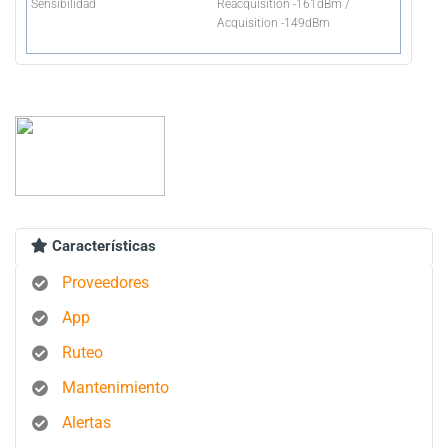
Sensibilidad
Reacquisition -161dBm /
Acquisition -149dBm
Características
Proveedores
App
Ruteo
Mantenimiento
Alertas