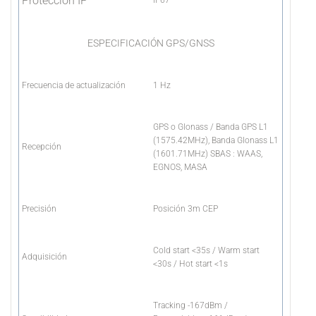
Protección IP
IP67
ESPECIFICACIÓN GPS/GNSS
Frecuencia de actualización
1 Hz
GPS o Glonass / Banda GPS L1
(1575.42MHz), Banda Glonass L1
Recepción
(1601.71MHz) SBAS : WAAS,
EGNOS, MASA
Precisión
Posición 3m CEP
Cold start <35s / Warm start
Adquisición
<30s / Hot start <1s
Tracking -167dBm /