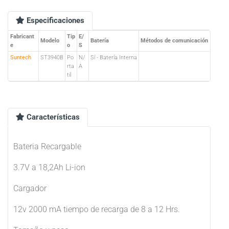
Especificaciones
Fabricant
Tip
E/
Modelo
Batería
Métodos de comunicación
e
o
S
Suntech
ST3940B
Po
N/
Sí - Batería Interna
rta
A
til
Características
Bateria Recargable
3.7V a 18,2Ah Li-ion
Cargador
12v 2000 mA tiempo de recarga de 8 a 12 Hrs.