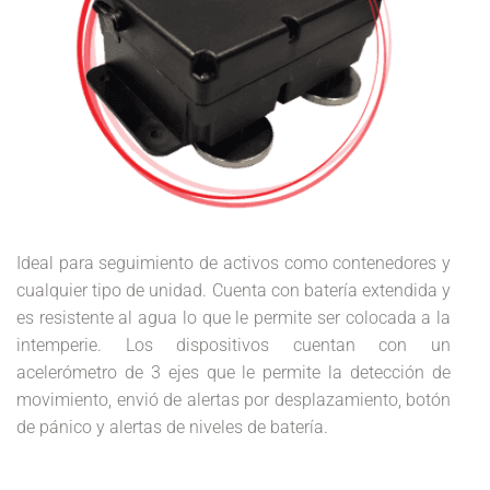
Ideal para seguimiento de activos como contenedores y
cualquier tipo de unidad. Cuenta con batería extendida y
es resistente al agua lo que le permite ser colocada a la
intemperie. Los dispositivos cuentan con un
acelerómetro de 3 ejes que le permite la detección de
movimiento, envió de alertas por desplazamiento, botón
de pánico y alertas de niveles de batería.