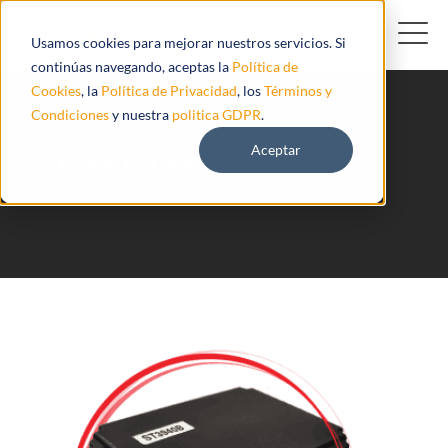
Usamos cookies para mejorar nuestros servicios. Si
continúas navegando, aceptas la
Política de
Cookies
, la
Política de Privacidad
, los
Términos y
Condiciones
y nuestra
politica GDPR
.
Aceptar
ST3940 Suntech