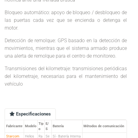
Bloqueo automático: apoyo de bloqueo / desbloqueo de
las puertas cada vez que se encienda o detenga el
motor.
Detección de remolque: GPS basado en la detección de
movimientos, mientras que el sistema armado produce
una alerta de remolque para el centro de monitoreo.
Transmisiones del kilometraje: transmisiones periódicas
del kilometraje, necesarias para el mantenimiento del
vehículo
Especificaciones
Tip
E/
Fabricante
Modelo
Batería
Métodos de comunicación
o
S
Starcom
Helios
Ra
Se
Sí - Batería Interna