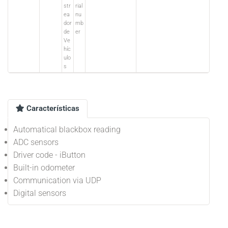
str
rial
ea
nu
dor
mb
de
er
Ve
híc
ulo
s
Características
Automatical blackbox reading
ADC sensors
Driver code - iButton
Built-in odometer
Communication via UDP
Digital sensors