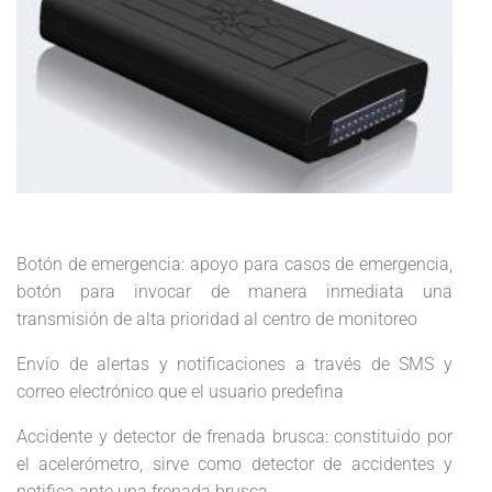
Botón de emergencia: apoyo para casos de emergencia,
botón para invocar de manera inmediata una
transmisión de alta prioridad al centro de monitoreo
Envío de alertas y notificaciones a través de SMS y
correo electrónico que el usuario predefina
Accidente y detector de frenada brusca: constituido por
el acelerómetro, sirve como detector de accidentes y
notifica ante una frenada brusca