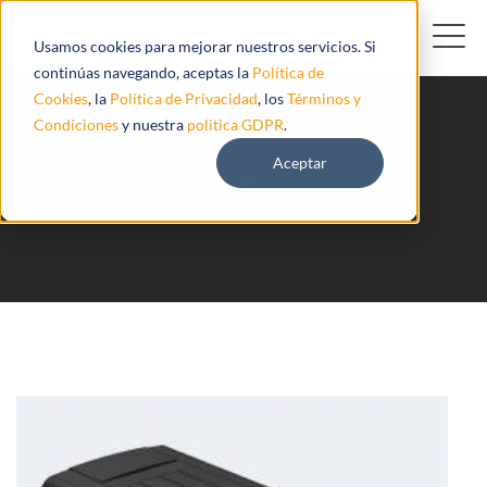
Usamos cookies para mejorar nuestros servicios. Si
continúas navegando, aceptas la
Política de
Cookies
, la
Política de Privacidad
, los
Términos y
Condiciones
y nuestra
politica GDPR
.
Aceptar
Helios Starcom