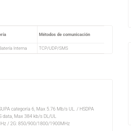
ría
Métodos de comunicación
 Batería Interna
TCP/UDP/SMS
HSUPA categoría 6, Max 5.76 Mb/s UL. / HSDPA
S data, Max 384 kb/s DL/UL
MHz / 2G: 850/900/1800/1900MHz