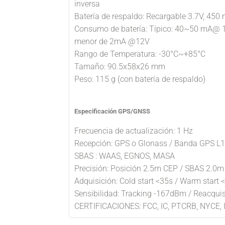
inversa
Batería de respaldo: Recargable 3.7V, 45
Consumo de batería: Típico: 40~50 mA@ 1
menor de 2mA @12V
Rango de Temperatura: -30°C~+85°C
Tamaño: 90.5x58x26 mm
Peso: 115 g (con batería de respaldo)
Especificación GPS/GNSS
Frecuencia de actualización: 1 Hz
Recepción: GPS o Glonass / Banda GPS L
SBAS : WAAS, EGNOS, MASA
Precisión: Posición 2.5m CEP / SBAS 2.0
Adquisición: Cold start <35s / Warm start <
Sensibilidad: Tracking -167dBm / Reacqui
CERTIFICACIONES: FCC, IC, PTCRB, NYCE, 