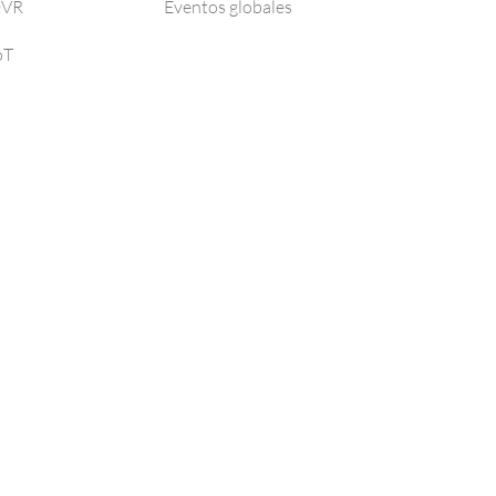
DVR
Eventos globales
oT