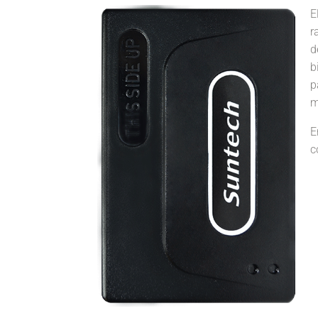
E
r
d
b
p
m
E
c