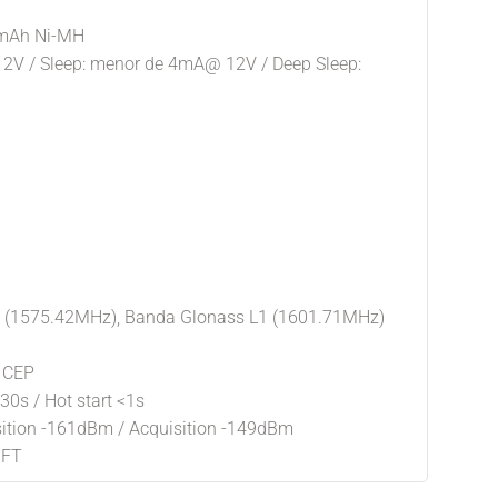
0 mAh Ni-MH
2V / Sleep: menor de 4mA@ 12V / Deep Sleep:
1 (1575.42MHz), Banda Glonass L1 (1601.71MHz)
m CEP
30s / Hot start <1s
sition -161dBm / Acquisition -149dBm
IFT