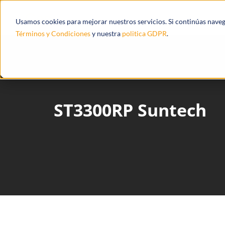
Productos
Ecosistema
Integracione
Usamos cookies para mejorar nuestros servicios. Si continúas nave
Términos y Condiciones
y nuestra
politica GDPR
.
ST3300RP Suntech