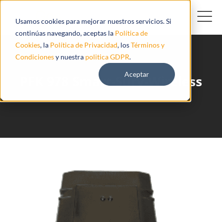
Usamos cookies para mejorar nuestros servicios. Si
continúas navegando, aceptas la
Política de
Cookies
, la
Política de Privacidad
, los
Términos y
Condiciones
y nuestra
politica GDPR
.
Aceptar
PFK 978 Smart-Surv-Wireless