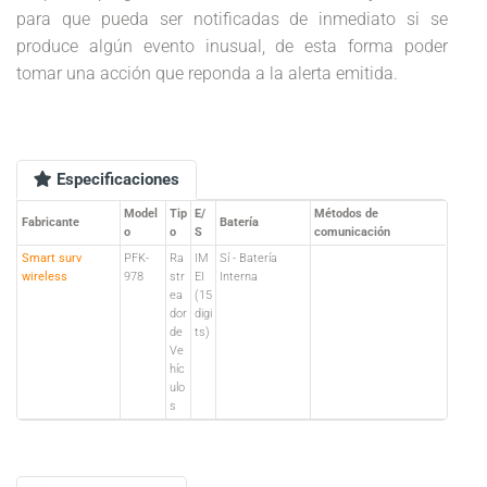
para que pueda ser notificadas de inmediato si se
produce algún evento inusual, de esta forma poder
tomar una acción que reponda a la alerta emitida.
Especificaciones
Model
Tip
E/
Métodos de
Fabricante
Batería
o
o
S
comunicación
Smart surv
PFK-
Ra
IM
Sí - Batería
wireless
978
str
EI
Interna
ea
(15
dor
digi
de
ts)
Ve
híc
ulo
s