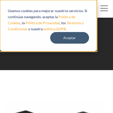
Usamos cookies para mejorar nuestros servicios. Si
continúas navegando, aceptas la
Política de
Cookies
, la
Política de Privacidad
, los
Términos y
Condiciones
y nuestra
politica GDPR
.
Aceptar
SP9603 Skypatrol