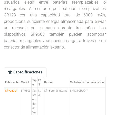
usuarios elegir entre baterías reemplazables o
recargables. Alimentado por baterías reemplazables
CR123 con una capacidad total de 6000 mAh,
proporciona suficiente energía almacenada para enviar
un mensaje por semana durante tres años. Los
dispositivos SP9603 también pueden acomodar
baterías recargables y se pueden cargar a través de un
conector de alimentación externo.
Especificaciones
Tip
E/
Fabricante
Modelo
Batería
Métodos de comunicación
o
S
Skypatrol
SP9603
Ra
N/
Sí - Batería Interna
SMS,TCP,UDP
str
A
ea
dor
de
Ve