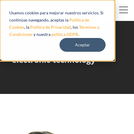
Usamos cookies para mejorar nuestros servicios. Si
continúas navegando, aceptas la
Política de
Cookies
, la
Política de Privacidad
, los
Términos y
Condiciones
y nuestra
politica GDPR
.
Aceptar
K10 Shenzhen-supermate-
electronic-technology