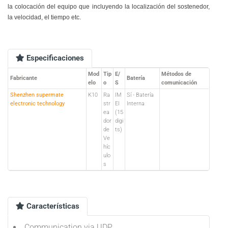
la colocación del equipo que incluyendo la localización del sostenedor,
la velocidad, el tiempo etc.
Especificaciones
Mod
Tip
E/
Métodos de
Fabricante
Batería
elo
o
S
comunicación
Shenzhen supermate
K10
Ra
IM
Sí - Batería
electronic technology
str
EI
Interna
ea
(15
dor
digi
de
ts)
Ve
híc
ulo
s
Características
Communication via UDP