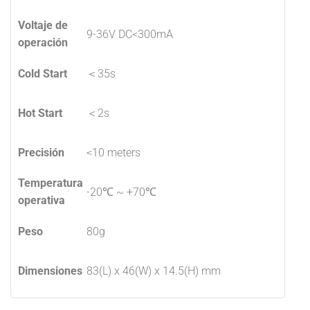
Voltaje de
9-36V DC<300mA
operación
Cold Start
＜35s
Hot Start
＜2s
Precisión
<10 meters
Temperatura
-20℃ ~ +70℃
operativa
Peso
80g
Dimensiones
83(L) x 46(W) x 14.5(H) mm