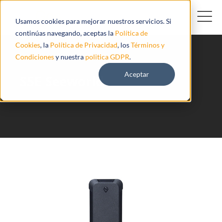
Usamos cookies para mejorar nuestros servicios. Si
continúas navegando, aceptas la
Política de
Cookies
, la
Política de Privacidad
, los
Términos y
Condiciones
y nuestra
politica GDPR
.
Aceptar
S5E Seeworld