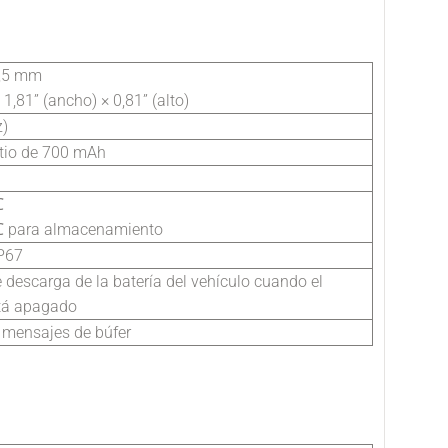
0,5 mm
× 1,81” (ancho) × 0,81” (alto)
z)
itio de 700 mAh
℃
 para almacenamiento
P67
 descarga de la batería del vehículo cuando el
tá apagado
 mensajes de búfer