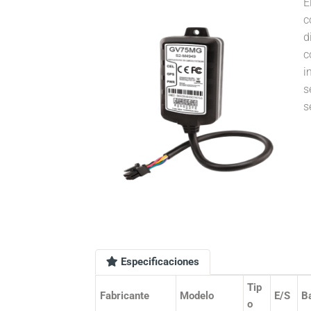
E
c
d
c
i
s
s
Especificaciones
Tip
Fabricante
Modelo
E/S
Ba
o