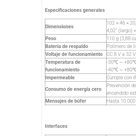
Especificaciones generales
102 × 46 × 2
Dimensiones
4,02” (largo) 
Peso
110 g (3,88 o
Batería de respaldo
Polímero de l
Voltaje de funcionamiento
CC 8 V a 32 V
Temperatura de
-30℃ ~ +80
funcionamiento
-40℃ ~ +80℃
Impermeable
Cumple con I
Prevención de
Consumo de energía cero
encendido es
Mensajes de búfer
Hasta 10.000
Interfaces