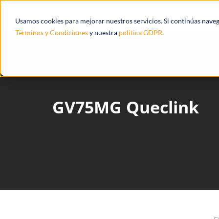
Productos
Ecosistema
Integracione
Usamos cookies para mejorar nuestros servicios. Si continúas nave
Términos y Condiciones
y nuestra
politica GDPR
.
GV75MG Queclink