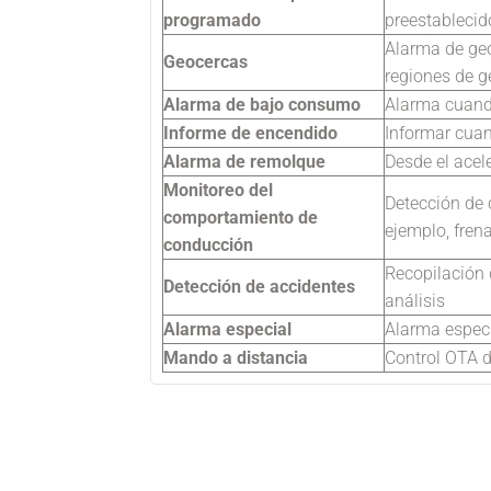
programado
preestablecid
Alarma de geo
Geocercas
regiones de g
Alarma de bajo consumo
Alarma cuando
Informe de encendido
Informar cuan
Alarma de remolque
Desde el acel
Monitoreo del
Detección de
comportamiento de
ejemplo, fren
conducción
Recopilación 
Detección de accidentes
análisis
Alarma especial
Alarma especi
Mando a distancia
Control OTA d