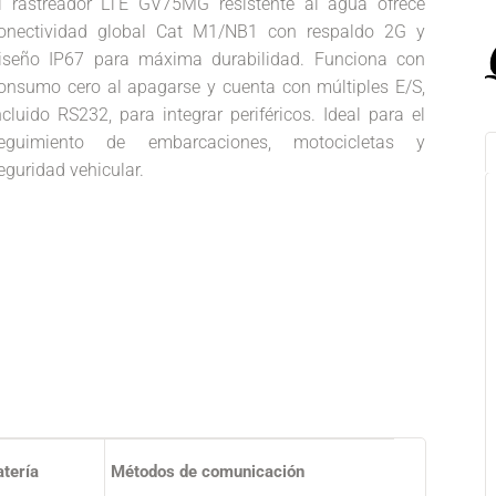
l rastreador LTE GV75MG resistente al agua ofrece
onectividad global Cat M1/NB1 con respaldo 2G y
iseño IP67 para máxima durabilidad. Funciona con
onsumo cero al apagarse y cuenta con múltiples E/S,
ncluido RS232, para integrar periféricos. Ideal para el
eguimiento de embarcaciones, motocicletas y
eguridad vehicular.
tería
Métodos de comunicación