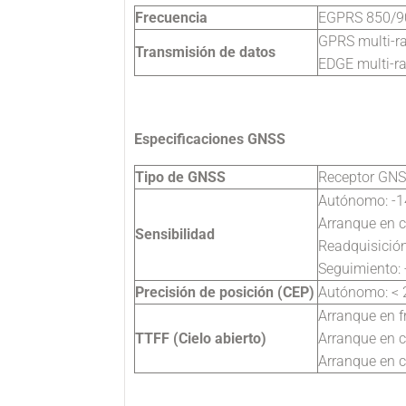
Frecuencia
EGPRS 850/9
GPRS multi-ra
Transmisión de datos
EDGE multi-ra
Especificaciones GNSS
Tipo de GNSS
Receptor GNS
Autónomo: -
Arranque en c
Sensibilidad
Readquisició
Seguimiento:
Precisión de posición (CEP)
Autónomo: < 
Arranque en f
TTFF (Cielo abierto)
Arranque en c
Arranque en c