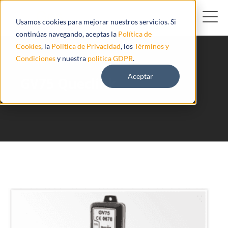
Usamos cookies para mejorar nuestros servicios. Si
continúas navegando, aceptas la
Política de
Cookies
, la
Política de Privacidad
, los
Términos y
Condiciones
y nuestra
politica GDPR
.
Aceptar
GV75 Queclink