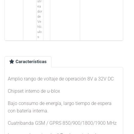
str
ea
dor
de
Ve
híc
ulo
s
Características
Amplio rango de voltaje de operación 8V a 32V DC
Chipset interno de u-blox
Bajo consumo de energía, largo tiempo de espera
con batería interna.
Cuatribanda GSM / GPRS 850/900/1800/1900 MHz