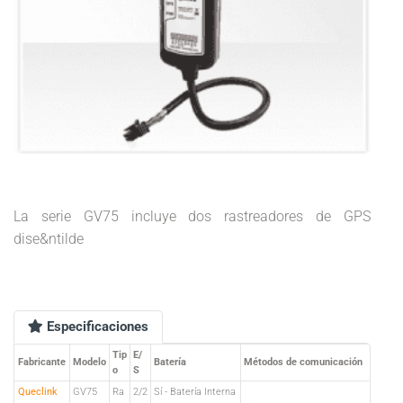
La serie GV75 incluye dos rastreadores de GPS
dise&ntilde
Especificaciones
Tip
E/
Fabricante
Modelo
Batería
Métodos de comunicación
o
S
Queclink
GV75
Ra
2/2
Sí - Batería Interna