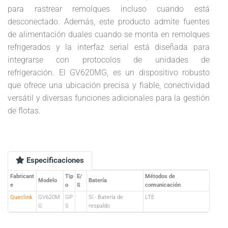
para rastrear remolques incluso cuando está
desconectado. Además, este producto admite fuentes
de alimentación duales cuando se monta en remolques
refrigerados y la interfaz serial está diseñada para
integrarse con protocolos de unidades de
refrigeración. El GV620MG, es un dispositivo robusto
que ofrece una ubicación precisa y fiable, conectividad
versátil y diversas funciones adicionales para la gestión
de flotas.
Especificaciones
Fabricant
Tip
E/
Métodos de
Modelo
Batería
e
o
S
comunicación
Queclink
GV620M
GP
Sí - Batería de
LTE
G
S
respaldo