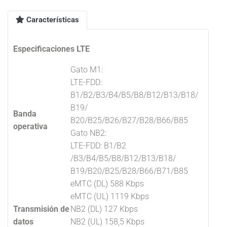
Características
Especificaciones LTE
Gato M1:
LTE-FDD:
B1/B2/B3/B4/B5/B8/B12/B13/B18/
B19/
Banda
B20/B25/B26/B27/B28/B66/B85
operativa
Gato NB2:
LTE-FDD: B1/B2
/B3/B4/B5/B8/B12/B13/B18/
B19/B20/B25/B28/B66/B71/B85
eMTC (DL) 588 Kbps
eMTC (UL) 1119 Kbps
Transmisión de
NB2 (DL) 127 Kbps
datos
NB2 (UL) 158,5 Kbps