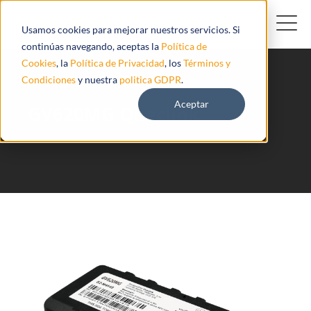
Usamos cookies para mejorar nuestros servicios. Si
continúas navegando, aceptas la
Política de
Cookies
, la
Política de Privacidad
, los
Términos y
Condiciones
y nuestra
politica GDPR
.
Aceptar
GV620MG Queclink