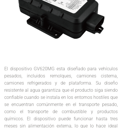
El dispositivo GV620MG esta diseñado para vehículos
pesados, incluidos remolques, camiones cisterna,
camiones refrigerados y de plataforma. Su diseño
resistente al agua garantiza que el producto siga siendo
confiable cuando se instala en los entornos hostiles que
se encuentran comúnmente en el transporte pesado,
como el transporte de combustible y productos
químicos. El dispositivo puede funcionar hasta tres
meses sin alimentación externa, lo que lo hace ideal