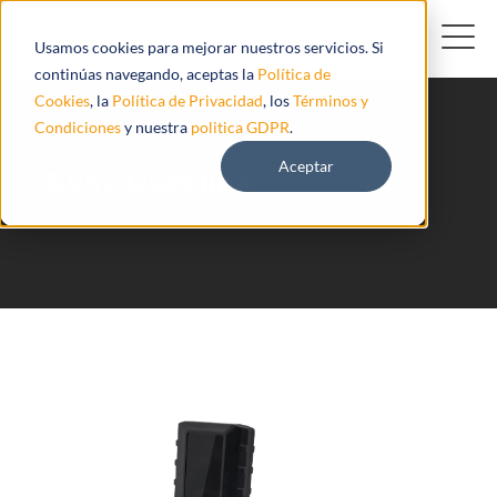
Usamos cookies para mejorar nuestros servicios. Si
continúas navegando, aceptas la
Política de
Cookies
, la
Política de Privacidad
, los
Términos y
Condiciones
y nuestra
politica GDPR
.
Aceptar
GV57 Queclink