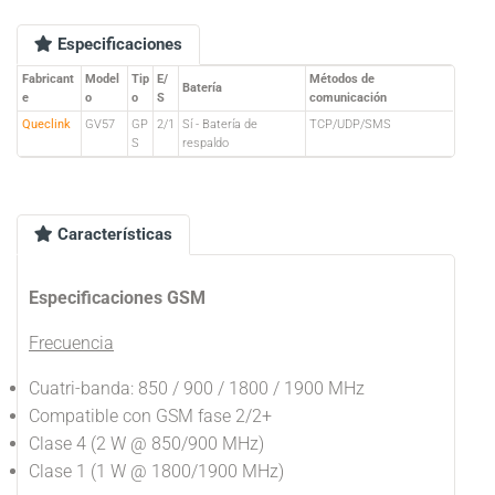
Especificaciones
Fabricant
Model
Tip
E/
Métodos de
Batería
e
o
o
S
comunicación
Queclink
GV57
GP
2/1
Sí - Batería de
TCP/UDP/SMS
S
respaldo
Características
Especificaciones GSM
Frecuencia
Cuatri-banda: 850 / 900 / 1800 / 1900 MHz
Compatible con GSM fase 2/2+
Clase 4 (2 W @ 850/900 MHz)
Clase 1 (1 W @ 1800/1900 MHz)