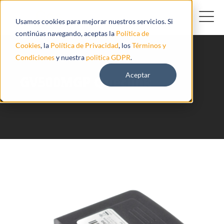
Usamos cookies para mejorar nuestros servicios. Si
continúas navegando, aceptas la
Política de
Cookies
, la
Política de Privacidad
, los
Términos y
Condiciones
y nuestra
politica GDPR
.
Aceptar
GV500MGP Queclink