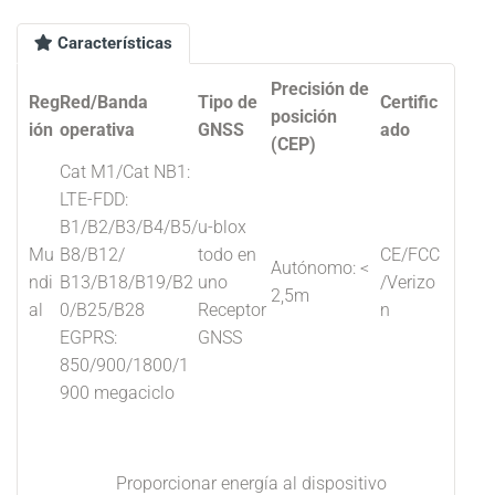
Características
Precisión de
Reg
Red/Banda
Tipo de
Certific
posición
ión
operativa
GNSS
ado
(CEP)
Cat M1/Cat NB1:
LTE-FDD:
B1/B2/B3/B4/B5/
u-blox
Mu
B8/B12/
todo en
CE/FCC
Autónomo: <
ndi
B13/B18/B19/B2
uno
/Verizo
2,5m
al
0/B25/B28
Receptor
n
EGPRS:
GNSS
850/900/1800/1
900 megaciclo
Proporcionar energía al dispositivo