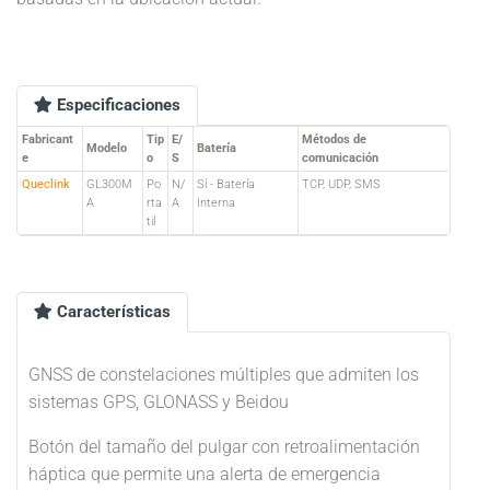
Especificaciones
Fabricant
Tip
E/
Métodos de
Modelo
Batería
e
o
S
comunicación
Queclink
GL300M
Po
N/
Sí - Batería
TCP, UDP, SMS
A
rta
A
Interna
til
Características
GNSS de constelaciones múltiples que admiten los
sistemas GPS, GLONASS y Beidou
Botón del tamaño del pulgar con retroalimentación
háptica que permite una alerta de emergencia