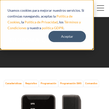
Usamos cookies para mejorar nuestros servicios. Si
continúas navegando, aceptas la
Política de
Cookies
, la
Política de Privacidad
, los
Términos y
Condiciones
y nuestra
politica GDPR
.
Aceptar
GL300MA Queclink
Caracteristicas
Requisitos
Programación
Programación SMS
Comandos