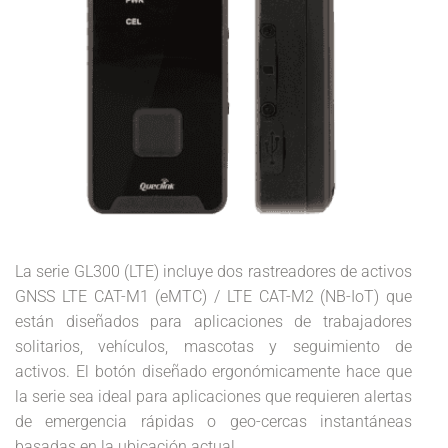
La serie GL300 (LTE) incluye dos rastreadores de activos
GNSS LTE CAT-M1 (eMTC) / LTE CAT-M2 (NB-IoT) que
están diseñados para aplicaciones de trabajadores
solitarios, vehículos, mascotas y seguimiento de
activos. El botón diseñado ergonómicamente hace que
la serie sea ideal para aplicaciones que requieren alertas
de emergencia rápidas o geo-cercas instantáneas
basadas en la ubicación actual.