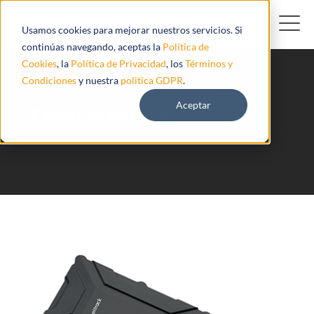
Usamos cookies para mejorar nuestros servicios. Si
continúas navegando, aceptas la
Política de
Cookies
, la
Política de Privacidad
, los
Términos y
Condiciones
y nuestra
politica GDPR
.
Aceptar
T399G Meitrack