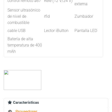
control remoto a67
Relé (12 V/24 V)
externa
Sensor ultrasónico
de nivel de
rfid
Zumbador
combustible
cable USB
Lector iButton
Pantalla LED
Batería de alta
temperatura de 400
mAh
Características
Proveedores