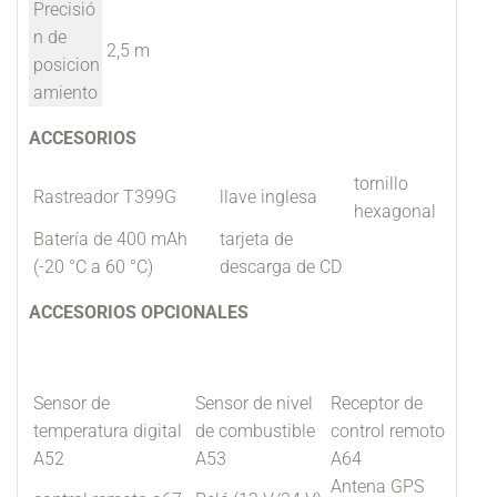
Precisió
n de
2,5 m
posicion
amiento
ACCESORIOS
tornillo
Rastreador T399G
llave inglesa
hexagonal
Batería de 400 mAh
tarjeta de
(-20 °C a 60 °C)
descarga de CD
ACCESORIOS OPCIONALES
Sensor de
Sensor de nivel
Receptor de
temperatura digital
de combustible
control remoto
A52
A53
A64
Antena GPS