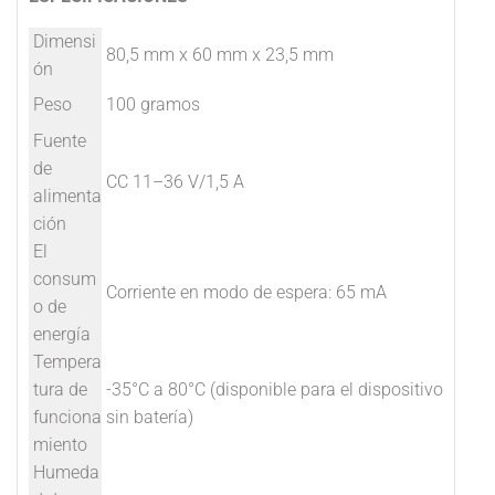
Dimensi
80,5 mm x 60 mm x 23,5 mm
ón
Peso
100 gramos
Fuente
de
CC 11–36 V/1,5 A
alimenta
ción
El
consum
Corriente en modo de espera: 65 mA
o de
energía
Tempera
tura de
-35°C a 80°C (disponible para el dispositivo
funciona
sin batería)
miento
Humeda