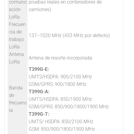
comunic
pruebas reales en contenedores de
ación
camiones)
LoRa
Frecuen
cia de
137–1020 MHz (433 MHz por defecto)
trabajo
LoRa
Antena
Antena de resorte incorporada
LoRa
T399G-E:
UMTS/HSDPA: 900/2100 MHz
GSM/GPRS: 900/1800 MHz
Banda
T399G-A:
de
UMTS/HSDPA: 850/1900 MHz
frecuenc
GSM/GPRS: 850/900/1800/1900 MHz
ia
T399G-T:
UMTS/ HSDPA: 850/2100 MHz
GSM: 850/900/1800/1900 MHz