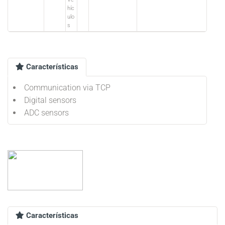
híc
ulo
s
Características
Communication via TCP
Digital sensors
ADC sensors
Características