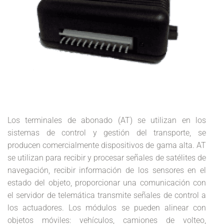
Los terminales de abonado (AT) se utilizan en los
sistemas de control y gestión del transporte, se
producen comercialmente dispositivos de gama alta. AT
se utilizan para recibir y procesar señales de satélites de
navegación, recibir información de los sensores en el
estado del objeto, proporcionar una comunicación con
el servidor de telemática transmite señales de control a
los actuadores. Los módulos se pueden alinear con
objetos móviles: vehículos, camiones de volteo,