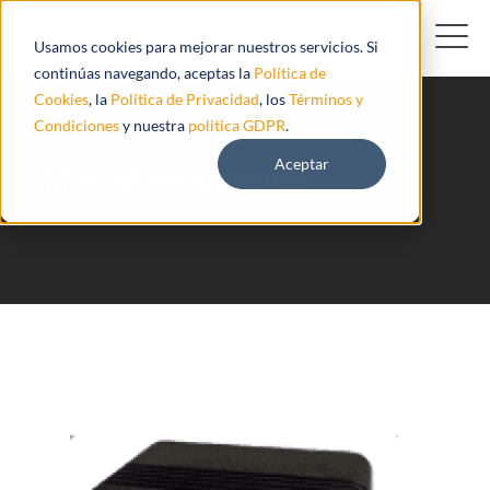
Usamos cookies para mejorar nuestros servicios. Si
continúas navegando, aceptas la
Política de
Cookies
, la
Política de Privacidad
, los
Términos y
Condiciones
y nuestra
politica GDPR
.
Aceptar
Mini M2m-ukraine