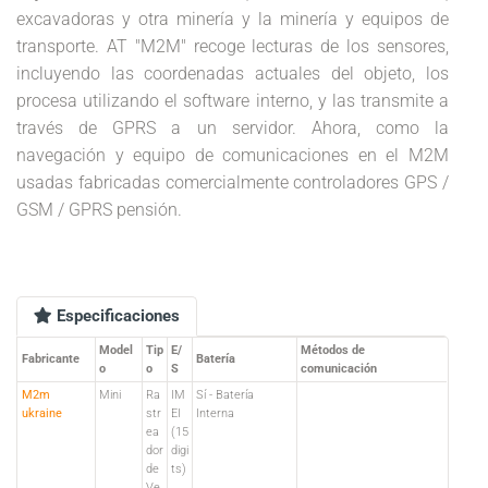
excavadoras y otra minería y la minería y equipos de
transporte. AT "M2M" recoge lecturas de los sensores,
incluyendo las coordenadas actuales del objeto, los
procesa utilizando el software interno, y las transmite a
través de GPRS a un servidor. Ahora, como la
navegación y equipo de comunicaciones en el M2M
usadas fabricadas comercialmente controladores GPS /
GSM / GPRS pensión.
Especificaciones
Model
Tip
E/
Métodos de
Fabricante
Batería
o
o
S
comunicación
M2m
Mini
Ra
IM
Sí - Batería
ukraine
str
EI
Interna
ea
(15
dor
digi
de
ts)
Ve