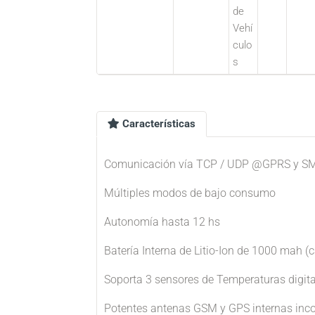
de
Vehí
culo
s
Características
Comunicación vía TCP / UDP @GPRS y S
Múltiples modos de bajo consumo
Autonomía hasta 12 hs
Batería Interna de Litio-Ion de 1000 mah (
Soporta 3 sensores de Temperaturas digit
Potentes antenas GSM y GPS internas inc