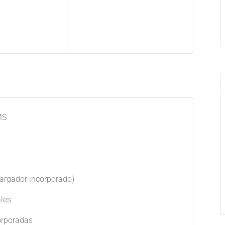
MS
cargador incorporado)
ales
orporadas