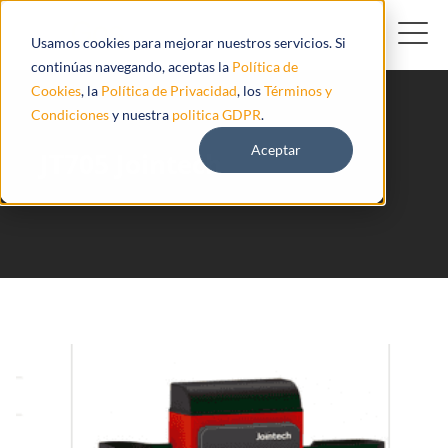
Usamos cookies para mejorar nuestros servicios. Si
continúas navegando, aceptas la
Política de
Cookies
, la
Política de Privacidad
, los
Términos y
Condiciones
y nuestra
politica GDPR
.
Aceptar
JT705 Jointech