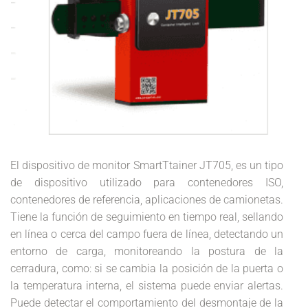
El dispositivo de monitor SmartTtainer JT705, es un tipo
de dispositivo utilizado para contenedores ISO,
contenedores de referencia, aplicaciones de camionetas.
Tiene la función de seguimiento en tiempo real, sellando
en línea o cerca del campo fuera de línea, detectando un
entorno de carga, monitoreando la postura de la
cerradura, como: si se cambia la posición de la puerta o
la temperatura interna, el sistema puede enviar alertas.
Puede detectar el comportamiento del desmontaje de la