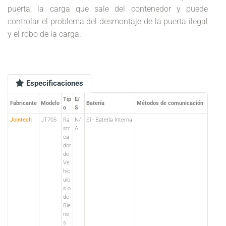
puerta, la carga que sale del contenedor y puede
controlar el problema del desmontaje de la puerta ilegal
y el robo de la carga.
Especificaciones
Tip
E/
Fabricante
Modelo
Batería
Métodos de comunicación
o
S
Jointech
JT705
Ra
N/
Sí - Batería Interna
str
A
ea
dor
de
Ve
híc
ulo
s o
de
Bie
ne
s